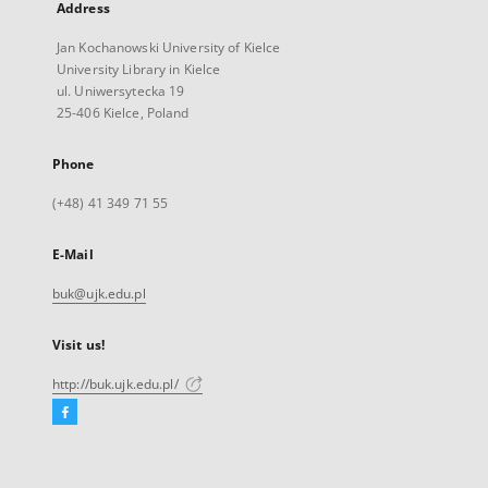
Address
Jan Kochanowski University of Kielce
University Library in Kielce
ul. Uniwersytecka 19
25-406 Kielce, Poland
Phone
(+48) 41 349 71 55
E-Mail
buk@ujk.edu.pl
Visit us!
http://buk.ujk.edu.pl/
Facebook
External
link,
will