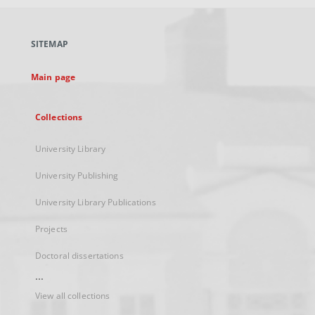
open
in
a
SITEMAP
new
tab
Main page
Collections
University Library
University Publishing
University Library Publications
Projects
Doctoral dissertations
...
View all collections