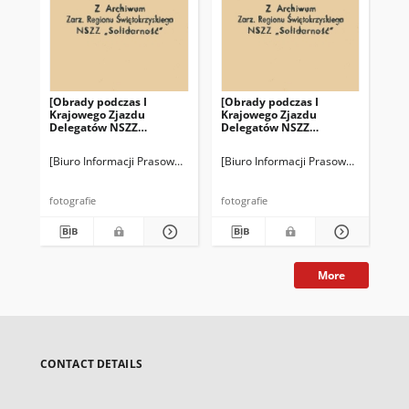
[Obrady podczas I
[Obrady podczas I
[I 
Krajowego Zjazdu
Krajowego Zjazdu
De
Delegatów NSZZ
Delegatów NSZZ
"So
"Solidarność" w
"Solidarność" w
Gd
Gdańsku]
Gdańsku]
[Biuro Informacji Prasowej KKP NSZZ "Solidarność" (BIPS) Fotografie]
[Biuro Informacji Prasowej KKP NSZZ 
Biu
fotografie
fotografie
fot
More
CONTACT DETAILS