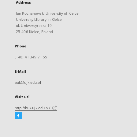
Address
Jan Kochanowski University of Kielce
University Library in Kielce
ul. Uniwersytecka 19
25-406 Kielce, Poland
Phone
(+48) 41 349 71 55
E-Mail
buk@ujk.edu.pl
Visit us!
http://buk.ujk.edu.pl/
Facebook
External
link,
will