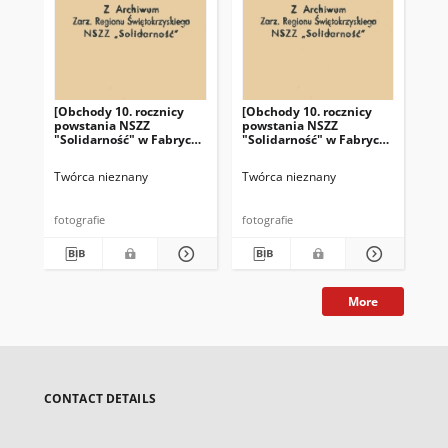
[Obchody 10. rocznicy
[Obchody 10. rocznicy
[Ob
powstania NSZZ
powstania NSZZ
po
"Solidarność" w Fabryce
"Solidarność" w Fabryce
"So
Łożysk Tocznych "Iskra"
Łożysk Tocznych "Iskra"
Łoż
w Kielcach]
w Kielcach]
w K
Twórca nieznany
Twórca nieznany
Twó
fotografie
fotografie
fot
More
CONTACT DETAILS