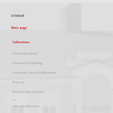
open
in
a
SITEMAP
new
tab
Main page
Collections
University Library
University Publishing
University Library Publications
Projects
Doctoral dissertations
...
View all collections