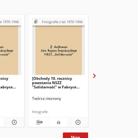
at 1970-1996
Fotografie z lat 1970-1996
Fotografie z lat 197
znicy
[Obchody 10. rocznicy
[Obchody 10. rocznicy
powstania NSZZ
powstania NSZZ
Fabryce
"Solidarność" w Fabryce
"Solidarność" w Fabry
"Iskra" w
Łożysk Tocznych "Iskra" w
Łożysk Tocznych "Iskra
Kielcach]
Kielcach]
Twórca nieznany
Twórca nieznany
fotografie
fotografie
More