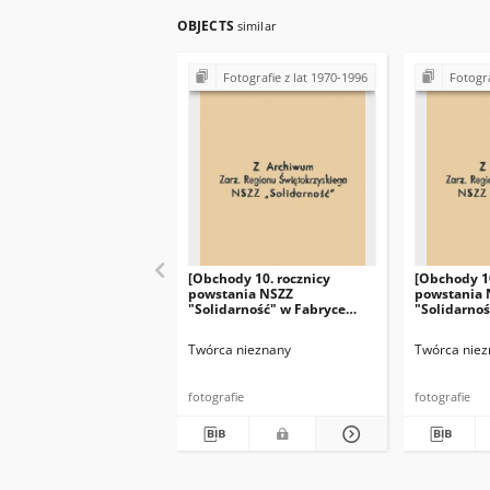
OBJECTS
similar
Fotografie z lat 1970-1996
Fotogra
[Obchody 10. rocznicy
[Obchody 10
powstania NSZZ
powstania 
"Solidarność" w Fabryce
"Solidarnoś
Łożysk Tocznych "Iskra" w
Łożysk Tocz
Kielcach]
Kielcach]
Twórca nieznany
Twórca niez
fotografie
fotografie