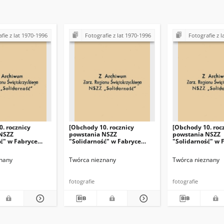
fie z lat 1970-1996
Fotografie z lat 1970-1996
Fotografie z l
. rocznicy
[Obchody 10. rocznicy
[Obchody 10. roc
NSZZ
powstania NSZZ
powstania NSZZ
ć" w Fabryce
"Solidarność" w Fabryce
"Solidarność" w 
nych "Iskra" w
Łożysk Tocznych "Iskra" w
Łożysk Tocznych 
Kielcach]
Kielcach]
nany
Twórca nieznany
Twórca nieznany
fotografie
fotografie