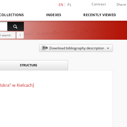
Contrast
Share
EN
PL
COLLECTIONS
INDEXES
RECENTLY VIEWED
 search
?
Download bibliography description
STRUCTURE
skra" w Kielcach]