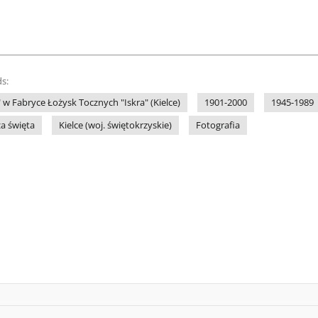
s:
 w Fabryce Łożysk Tocznych "Iskra" (Kielce)
1901-2000
1945-1989
a święta
Kielce (woj. świętokrzyskie)
Fotografia