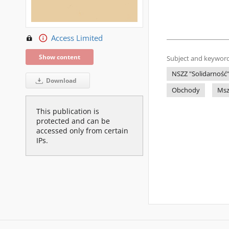
Access Limited
Show content
Subject and keyword
NSZZ "Solidarność"
Download
Obchody
Msz
This publication is
protected and can be
accessed only from certain
IPs.