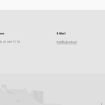
one
E-Mail
8) 41 349 71 55
buk@ujk.edu.pl