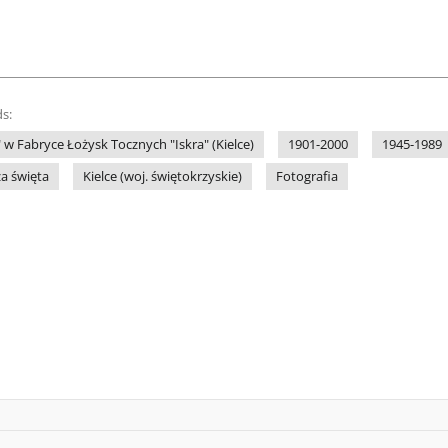
s:
 w Fabryce Łożysk Tocznych "Iskra" (Kielce)
1901-2000
1945-1989
a święta
Kielce (woj. świętokrzyskie)
Fotografia