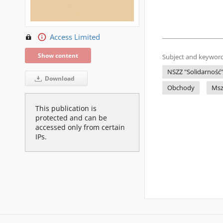
Access Limited
Show content
Subject and keyword
NSZZ "Solidarność"
Download
Obchody
Msz
This publication is
protected and can be
accessed only from certain
IPs.