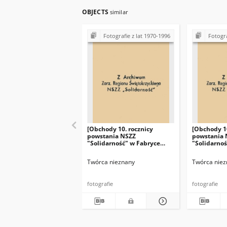
OBJECTS
similar
Fotografie z lat 1970-1996
Fotogra
[Obchody 10. rocznicy
[Obchody 10
powstania NSZZ
powstania 
"Solidarność" w Fabryce
"Solidarnoś
Łożysk Tocznych "Iskra" w
Łożysk Tocz
Kielcach]
Kielcach]
Twórca nieznany
Twórca niez
fotografie
fotografie