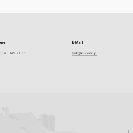
one
E-Mail
8) 41 349 71 55
buk@ujk.edu.pl