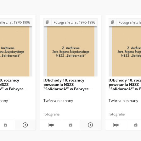
fie z lat 1970-1996
Fotografie z lat 1970-1996
Fotografie z l
. rocznicy
[Obchody 10. rocznicy
[Obchody 10. roc
NSZZ
powstania NSZZ
powstania NSZZ
ć" w Fabryce
"Solidarność" w Fabryce
"Solidarność" w 
nych "Iskra" w
Łożysk Tocznych "Iskra" w
Łożysk Tocznych 
Kielcach]
Kielcach]
nany
Twórca nieznany
Twórca nieznany
fotografie
fotografie