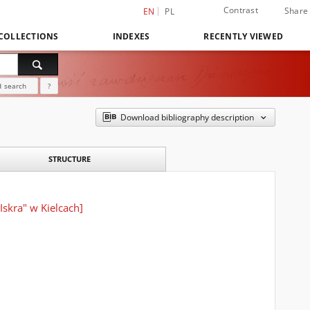
Contrast
Share
EN
PL
COLLECTIONS
INDEXES
RECENTLY VIEWED
 search
?
Download bibliography description
STRUCTURE
skra" w Kielcach]