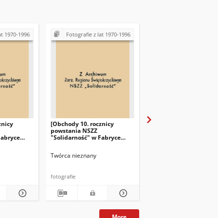
at 1970-1996
Fotografie z lat 1970-1996
Fotografie z lat 197
znicy
[Obchody 10. rocznicy
[Obchody 10. rocznicy
powstania NSZZ
powstania NSZZ
Fabryce
"Solidarność" w Fabryce
"Solidarność" w Fabry
"Iskra" w
Łożysk Tocznych "Iskra" w
Łożysk Tocznych "Iskra
Kielcach]
Kielcach]
Twórca nieznany
Twórca nieznany
fotografie
fotografie
More