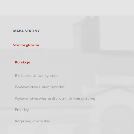
zewnętrzny,
otworzy
się
w
nowej
MAPA STRONY
karcie
Strona główna
Kolekcje
Biblioteka Uniwersytecka
Wydawnictwo Uniwersyteckie
Wydawnictwa własne Biblioteki Uniwersyteckiej
Projekty
Rozprawy doktorskie
...