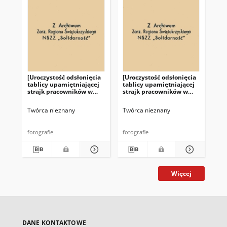
[Uroczystość odsłonięcia
[Uroczystość odsłonięcia
[Ur
tablicy upamiętniającej
tablicy upamiętniającej
tab
strajk pracowników w
strajk pracowników w
st
Fabryce Łożysk Tocznych
Fabryce Łożysk Tocznych
Fa
"Iskra" w Kielcach]
"Iskra" w Kielcach]
"Is
Twórca nieznany
Twórca nieznany
Twó
fotografie
fotografie
fot
Więcej
DANE KONTAKTOWE