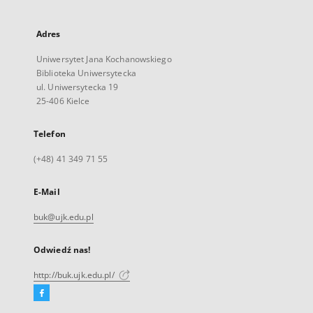
Adres
Uniwersytet Jana Kochanowskiego
Biblioteka Uniwersytecka
ul. Uniwersytecka 19
25-406 Kielce
Telefon
(+48) 41 349 71 55
E-Mail
buk@ujk.edu.pl
Odwiedź nas!
http://buk.ujk.edu.pl/
Facebook
Link