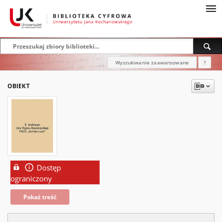
Wyszukiwanie zaawansowane
?
OBIEKT
Dostęp
ograniczony
Pokaż treść