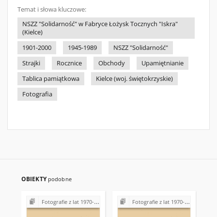
Temat i słowa kluczowe:
NSZZ "Solidarność" w Fabryce Łożysk Tocznych "Iskra"
(Kielce)
1901-2000
1945-1989
NSZZ "Solidarność"
Strajki
Rocznice
Obchody
Upamiętnianie
Tablica pamiątkowa
Kielce (woj. świętokrzyskie)
Fotografia
OBIEKTY
podobne
Fotografie z lat 1970-1996
Fotografie z lat 1970-1996