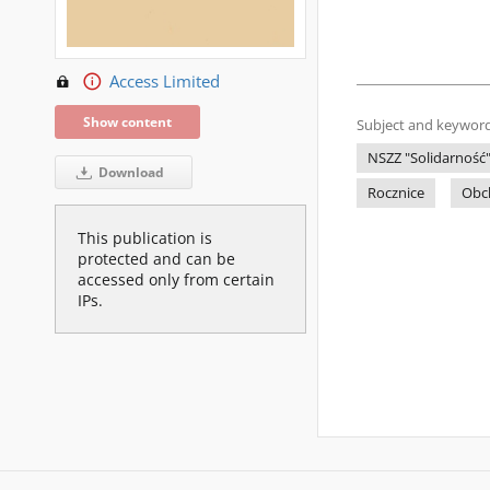
Access Limited
Show content
Subject and keyword
NSZZ "Solidarność"
Download
Rocznice
Obc
This publication is
protected and can be
accessed only from certain
IPs.