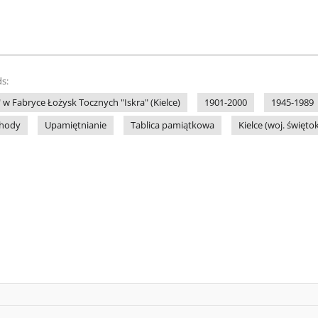
s:
 w Fabryce Łożysk Tocznych "Iskra" (Kielce)
1901-2000
1945-1989
hody
Upamiętnianie
Tablica pamiątkowa
Kielce (woj. święto