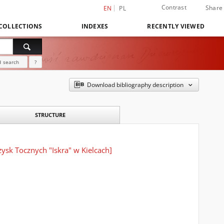
Contrast
Share
EN
PL
COLLECTIONS
INDEXES
RECENTLY VIEWED
 search
?
Download bibliography description
STRUCTURE
ysk Tocznych "Iskra" w Kielcach]