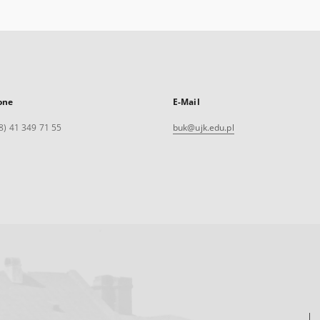
one
E-Mail
8) 41 349 71 55
buk@ujk.edu.pl