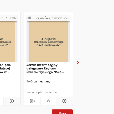
at 1970-1996
Region Świętokrzyski NSZZ "Solidarność". Delegatura Starachowice
Region Świętokrzyski NSZZ "Solidarność". Delegatura S
onięcia
Serwis informacyjny
Wiadomości dnia dele
iającej
delegatury Regionu
Regionu Świętokrzyski
ków w
Świętokrzyskiego NSZZ
ocznych
"Solidarność"
h]
Twórca nieznany
Twórca nieznany
maszynopis powielony
maszynopis powielony
More