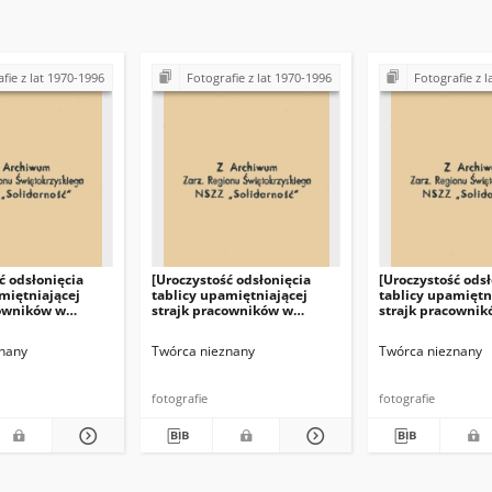
fie z lat 1970-1996
Fotografie z lat 1970-1996
Fotografie z l
ć odsłonięcia
[Uroczystość odsłonięcia
[Uroczystość odsł
miętniającej
tablicy upamiętniającej
tablicy upamiętn
cowników w
strajk pracowników w
strajk pracowni
żysk Tocznych
Fabryce Łożysk Tocznych
Fabryce Łożysk T
ielcach]
"Iskra" w Kielcach]
"Iskra" w Kielcac
nany
Twórca nieznany
Twórca nieznany
fotografie
fotografie