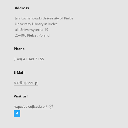
Address
Jan Kochanowski University of Kielce
University Library in Kielce
ul. Uniwersytecka 19
25-406 Kielce, Poland
Phone
(+48) 41 349 71 55
E-Mail
buk@ujk.edu.pl
Visit us!
http://buk.ujk.edu.pl/
Facebook
External
link,