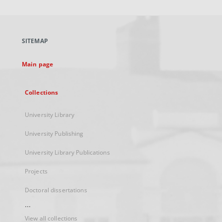
will
open
in
a
SITEMAP
new
tab
Main page
Collections
University Library
University Publishing
University Library Publications
Projects
Doctoral dissertations
...
View all collections