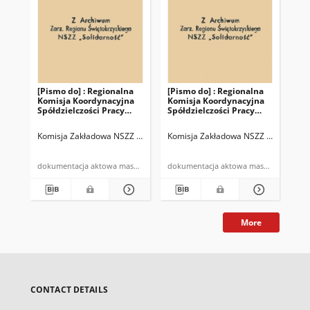
[Pismo do] : Regionalna
[Pismo do] : Regionalna
Komisja Koordynacyjna
Komisja Koordynacyjna
Spółdzielczości Pracy
Spółdzielczości Pracy
NSZZ "Solidarność"
NSZZ "Solidarność"
Region Świętokrzyski
Region Świętokrzyski w
Komisja Zakładowa NSZZ "Solidarność" w Zakładach "Stalmech" w Kiel
Komisja Zakładowa NSZZ "Solidarność
Kielcach
dokumentacja aktowa maszynopis
dokumentacja aktowa maszynopis
More
CONTACT DETAILS