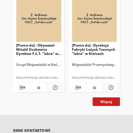
[Pismo do] : Obywatel
[Pismo do] : Dyrekcja
Witold Oczkowicz
Fabryki Łożysk Tocznych
Dyrektor F.Ł.T. "Iskra" w
"Iskra" w Kielcach
Kielcach
Urząd Wojewódzki w Kielcach. Wydzial Handlu i Usług
Wojewódzki Przemysłowy Specjalisty
Szmalec, Czesła
dokumentacja aktowa maszynopis powielony
dokumentacja aktowa maszynopi
Więcej
DANE KONTAKTOWE