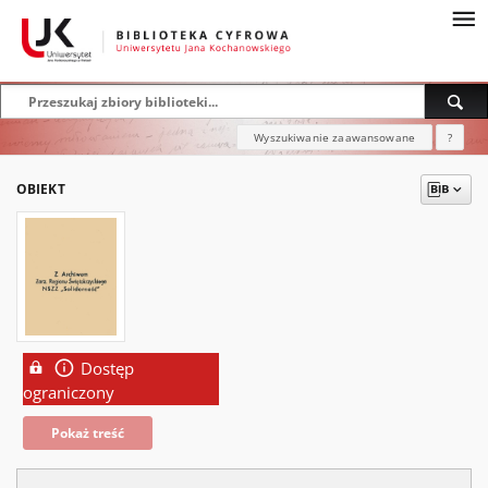
Wyszukiwanie zaawansowane
?
OBIEKT
Dostęp
ograniczony
Pokaż treść