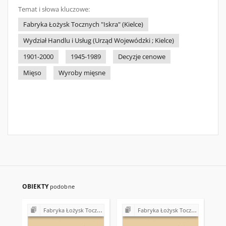
Temat i słowa kluczowe:
Fabryka Łożysk Tocznych "Iskra" (Kielce)
Wydział Handlu i Usług (Urząd Wojewódzki ; Kielce)
1901-2000
1945-1989
Decyzje cenowe
Mięso
Wyroby mięsne
OBIEKTY
podobne
Fabryka Łożysk Tocznych "Iskra" w Kielcach - strajki, postulaty, realizacja postulatów (1980)
Fabryka Łożysk Tocznych "Iskra" w Kielcach - strajki, postulaty, realizacja postulatów (1980)