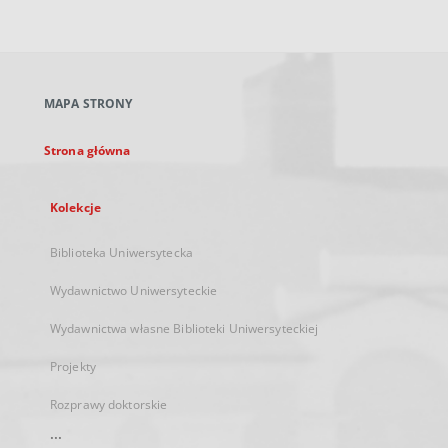
zewnętrzny,
otworzy
się
w
nowej
MAPA STRONY
karcie
Strona główna
Kolekcje
Biblioteka Uniwersytecka
Wydawnictwo Uniwersyteckie
Wydawnictwa własne Biblioteki Uniwersyteckiej
Projekty
Rozprawy doktorskie
...