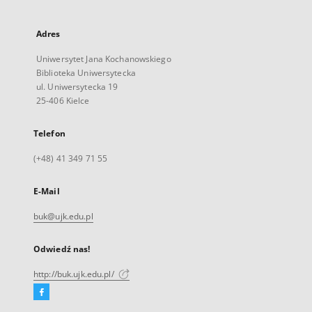
Adres
Uniwersytet Jana Kochanowskiego
Biblioteka Uniwersytecka
ul. Uniwersytecka 19
25-406 Kielce
Telefon
(+48) 41 349 71 55
E-Mail
buk@ujk.edu.pl
Odwiedź nas!
http://buk.ujk.edu.pl/
Facebook
Link