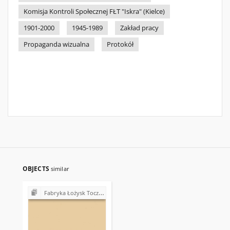
Komisja Kontroli Społecznej FŁT "Iskra" (Kielce)
1901-2000
1945-1989
Zakład pracy
Propaganda wizualna
Protokół
OBJECTS
similar
Fabryka Łożysk Tocznych "Iskra" w Kielcach - strajki, postulaty, realizacja postulatów (1980)