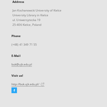
Address
Jan Kochanowski University of Kielce
University Library in Kielce
ul. Uniwersytecka 19
25-406 Kielce, Poland
Phone
(+48) 41 349 71 55
E-Mail
buk@ujk.edu.pl
Visit us!
http://buk.ujk.edu.pl/
Facebook
External
link,
will