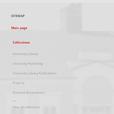
open
in
a
SITEMAP
new
tab
Main page
Collections
University Library
University Publishing
University Library Publications
Projects
Doctoral dissertations
...
View all collections