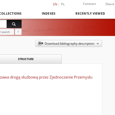
Contrast
Share
EN
PL
COLLECTIONS
INDEXES
RECENTLY VIEWED
 search
?
Download bibliography description
STRUCTURE
szawa drogą służbową przez Zjednoczenie Przemysłu