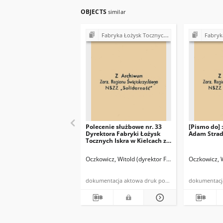
OBJECTS
similar
Fabryka Łożysk Tocznych "Iskra" w Kielcach - strajki, postulaty, realizacja postulatów (1980)
Fabryka Łożysk Tocznych "Isk
Polecenie służbowe nr. 33
[Pismo do] 
Dyrektora Fabryki Łożysk
Adam Stra
Tocznych Iskra w Kielcach z
dnia 29 września 1980 r. […]
w sprawie: realizacji ustaleń
Oczkowicz, Witold (dyrektor FŁT "Iskra")
Oczkowicz, W
Porozumienia zawartego
pomiędzy Zakładowym
Komitetem Strajkowym II i
dokumentacja aktowa druk powielony
Dyrekcją FŁT Iskra […]