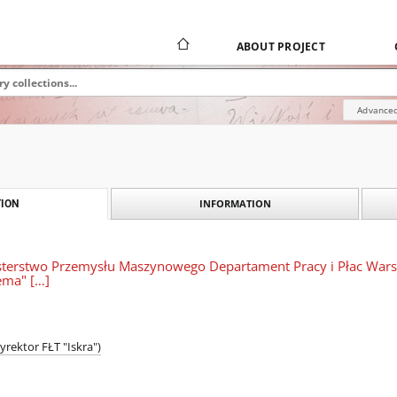
ABOUT PROJECT
Advanced
INFORMATION
ION
isterstwo Przemysłu Maszynowego Departament Pracy i Płac War
ema" […]
yrektor FŁT "Iskra")