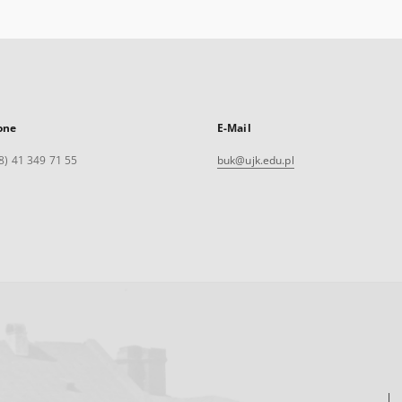
one
E-Mail
8) 41 349 71 55
buk@ujk.edu.pl