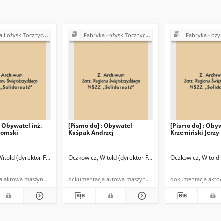
ra" w Kielcach - strajki, postulaty, realizacja postulatów (1980)
Fabryka Łożysk Tocznych "Iskra" w Kielcach - strajki, postulaty, realizacja postulatów (1980)
Fabryka Łożysk Tocznych "Iskra" w Kielcach - strajki,
: Obywatel inż.
[Pismo do] : Obywatel
[Pismo do] : Oby
domski
Kuśpak Andrzej
Krzemiński Jerzy
itold (dyrektor FŁT "Iskra")
Oczkowicz, Witold (dyrektor FŁT "Iskra")
Oczkowicz, Witold 
dokumentacja aktowa maszynopis powielony
dokumentacja aktowa maszynopis powielony