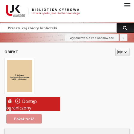
Wyszukiwanie zaawansowane
?
OBIEKT
Dostęp
ograniczony
Pokaż treść