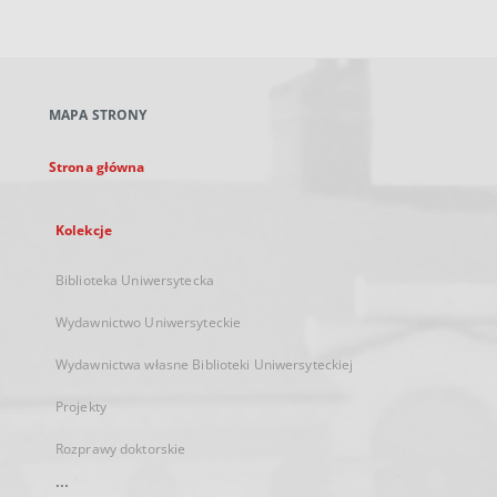
zewnętrzny,
otworzy
się
w
nowej
MAPA STRONY
karcie
Strona główna
Kolekcje
Biblioteka Uniwersytecka
Wydawnictwo Uniwersyteckie
Wydawnictwa własne Biblioteki Uniwersyteckiej
Projekty
Rozprawy doktorskie
...