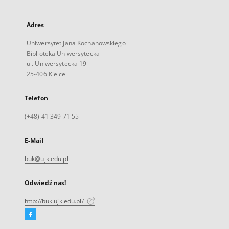
Adres
Uniwersytet Jana Kochanowskiego
Biblioteka Uniwersytecka
ul. Uniwersytecka 19
25-406 Kielce
Telefon
(+48) 41 349 71 55
E-Mail
buk@ujk.edu.pl
Odwiedź nas!
http://buk.ujk.edu.pl/
Facebook
Link