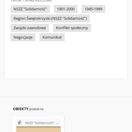
Temat i słowa kluczowe:
NSZZ "Solidarność"
1901-2000
1945-1989
Region Świętokrzyski (NSZZ "Solidarność")
Związki zawodowe
Konflikt społeczny
Negocjacje
Komunikat
OBIEKTY
podobne
NSZZ "Solidarność". Zarząd Regionu Świętokrzyskiego (1980-1981)