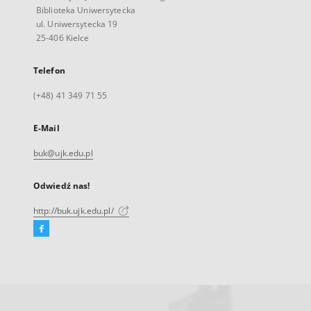
Biblioteka Uniwersytecka
ul. Uniwersytecka 19
25-406 Kielce
Telefon
(+48) 41 349 71 55
E-Mail
buk@ujk.edu.pl
Odwiedź nas!
http://buk.ujk.edu.pl/
Facebook
Link
zewnętrzny,
otworzy
się
w
nowej