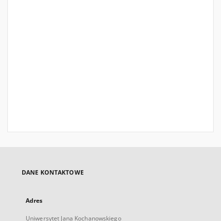
DANE KONTAKTOWE
Adres
Uniwersytet Jana Kochanowskiego