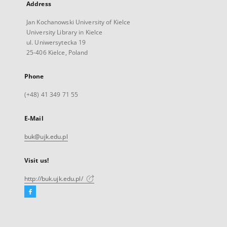
Address
Jan Kochanowski University of Kielce
University Library in Kielce
ul. Uniwersytecka 19
25-406 Kielce, Poland
Phone
(+48) 41 349 71 55
E-Mail
buk@ujk.edu.pl
Visit us!
http://buk.ujk.edu.pl/
Facebook
External
link,
will