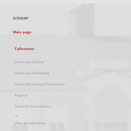
open
in
a
SITEMAP
new
tab
Main page
Collections
University Library
University Publishing
University Library Publications
Projects
Doctoral dissertations
...
View all collections