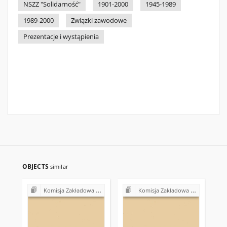
NSZZ "Solidarność"
1901-2000
1945-1989
1989-2000
Związki zawodowe
Prezentacje i wystąpienia
OBJECTS
similar
Komisja Zakładowa NSZZ "Solidarność" przy Urzędzie Gminy w Bodzentynie
Komisja Zakładowa NSZZ "Solidarność" przy Urzędzie Gminy w Bodzentynie