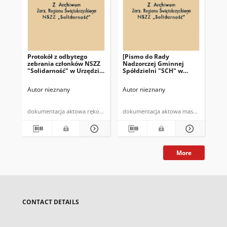
Protokół z odbytego
[Pismo do Rady
Pro
zebrania członków NSZZ
Nadzorczej Gminnej
pr
"Solidarność" w Urzędzie
Spółdzielni "SCH" w
NSZ
Gminy w Bodzentynie w
Bodzentynie]: "Zebranie
te
dniu 10.07.1981 r. (…)"
Przewodniczacych NSZZ
Autor nieznany
Autor nieznany
Aut
"Solidarność" w
Bodzentynie w dniu 19
czerwca 1981 roku (…)"
dokumentacja aktowa rękopis
dokumentacja aktowa maszynopis
More
CONTACT DETAILS