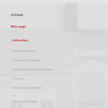
open
in
a
SITEMAP
new
tab
Main page
Collections
University Library
University Publishing
University Library Publications
Projects
Doctoral dissertations
...
View all collections