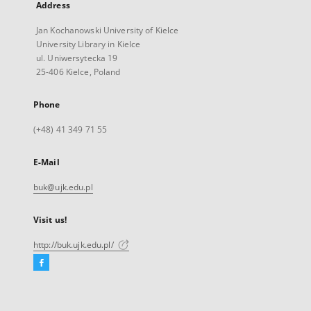
Address
Jan Kochanowski University of Kielce
University Library in Kielce
ul. Uniwersytecka 19
25-406 Kielce, Poland
Phone
(+48) 41 349 71 55
E-Mail
buk@ujk.edu.pl
Visit us!
http://buk.ujk.edu.pl/
Facebook
External
link,
will