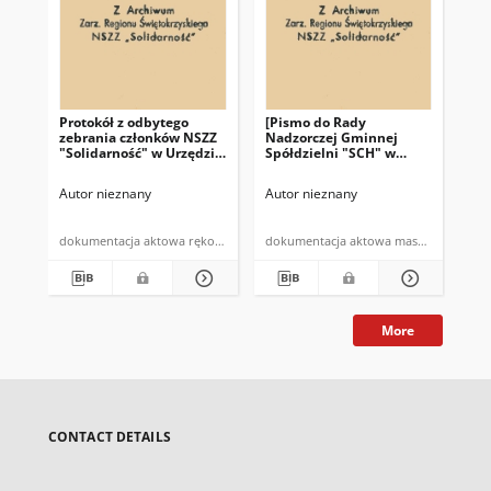
Protokół z odbytego
[Pismo do Rady
Pro
zebrania członków NSZZ
Nadzorczej Gminnej
pr
"Solidarność" w Urzędzie
Spółdzielni "SCH" w
NSZ
Gminy w Bodzentynie w
Bodzentynie]: "Zebranie
te
dniu 10.07.1981 r. (…)"
Przewodniczacych NSZZ
Autor nieznany
Autor nieznany
Aut
"Solidarność" w
Bodzentynie w dniu 19
czerwca 1981 roku (…)"
dokumentacja aktowa rękopis
dokumentacja aktowa maszynopis
More
CONTACT DETAILS