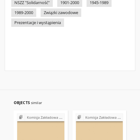
NSZZ "Solidarność"
1901-2000
1945-1989
1989-2000
Związki zawodowe
Prezentacje i wystąpienia
OBJECTS
similar
Komisja Zakładowa NSZZ "Solidarność" przy Urzędzie Gminy w Bodzentynie
Komisja Zakładowa NSZZ "Solidarność" przy Urzędzie Gminy w Bodzentynie