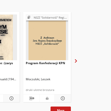
NSZZ "Solidarność" Regionu Świętokrzyskiego - materiały różne
I Krajowy Zjazd Delegatów NSZZ "Solidarno
 : (zarys
Program Konfederacji KPN
Apel do delegatów na I
Krajowy Zjazd NSZZ
"Solidarność"
uald (1945- )
Moczulski, Leszek
Komitet Samoobrony Pol
druki ulotne broszura
druki ulotne
More