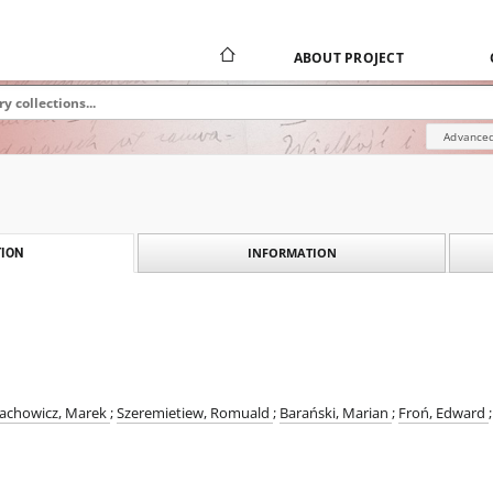
ABOUT PROJECT
Advanced
INFORMATION
ION
achowicz, Marek
;
Szeremietiew, Romuald
;
Barański, Marian
;
Froń, Edward
;