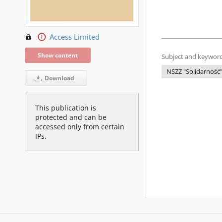
Access Limited
Show content
Subject and keyword
NSZZ "Solidarność
Download
This publication is
protected and can be
accessed only from certain
IPs.