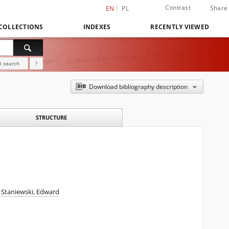
Contrast
Share
EN
PL
COLLECTIONS
INDEXES
RECENTLY VIEWED
 search
?
Download bibliography description
STRUCTURE
Staniewski, Edward