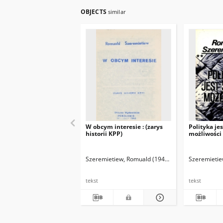
OBJECTS
similar
W obcym interesie : (zarys
Polityka je
historii KPP)
możliwości
Szeremietiew, Romuald (1945- )
Szeremietie
tekst
tekst