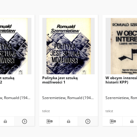
st sztuką
Polityka jest sztuką
W obcym interesie
 2
możliwości 1
historii KPP)
w, Romuald (1945- )
Szeremietiew, Romuald (1945- )
Szeremietiew, Rom
tekst
tekst