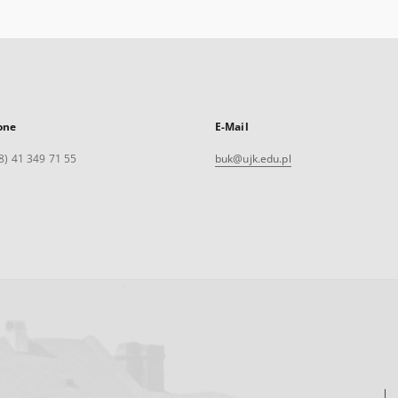
one
E-Mail
8) 41 349 71 55
buk@ujk.edu.pl