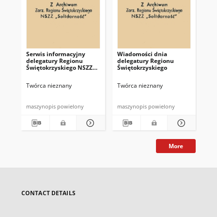
Serwis informacyjny
Wiadomości dnia
Uc
delegatury Regionu
delegatury Regionu
Re
Świętokrzyskiego NSZZ
Świętokrzyskiego
Św
"Solidarność"
"So
z d
Twórca nieznany
Twórca nieznany
Twó
maszynopis powielony
maszynopis powielony
mas
More
CONTACT DETAILS