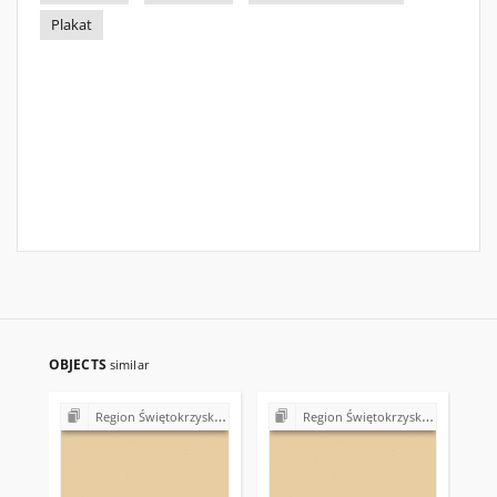
Plakat
OBJECTS
similar
Region Świętokrzyski NSZZ "Solidarność". Delegatura Starachowice
Region Świętokrzyski NSZZ "Solidarność". Delegatura Starachowice