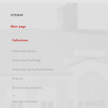
open
in
a
SITEMAP
new
tab
Main page
Collections
University Library
University Publishing
University Library Publications
Projects
Doctoral dissertations
...
View all collections