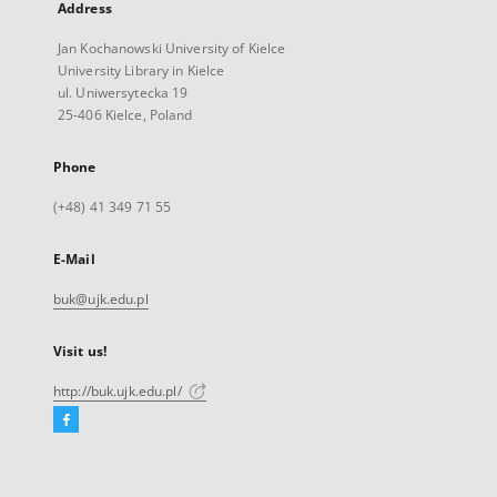
Address
Jan Kochanowski University of Kielce
University Library in Kielce
ul. Uniwersytecka 19
25-406 Kielce, Poland
Phone
(+48) 41 349 71 55
E-Mail
buk@ujk.edu.pl
Visit us!
http://buk.ujk.edu.pl/
Facebook
External
link,
will