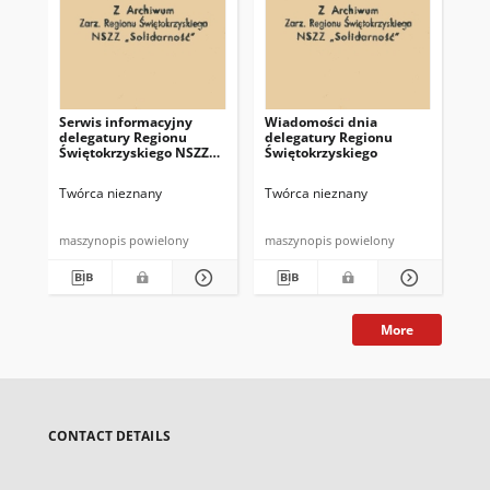
Serwis informacyjny
Wiadomości dnia
Uc
delegatury Regionu
delegatury Regionu
Re
Świętokrzyskiego NSZZ
Świętokrzyskiego
Św
"Solidarność"
"So
z d
Twórca nieznany
Twórca nieznany
Twó
maszynopis powielony
maszynopis powielony
mas
More
CONTACT DETAILS