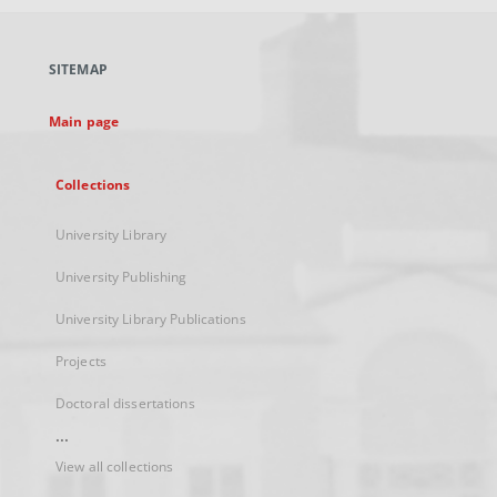
open
in
a
SITEMAP
new
tab
Main page
Collections
University Library
University Publishing
University Library Publications
Projects
Doctoral dissertations
...
View all collections