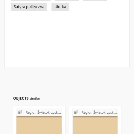
Satyra polityczna
Ulotka
OBJECTS
similar
Region Świętokrzyski NSZZ "Solidarność". Delegatura Starachowice
Region Świętokrzyski NSZZ "Solidarność". Delegatura Starachowice