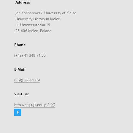
Address
Jan Kochanowski University of Kielce
University Library in Kielce
ul. Uniwersytecka 19
25-406 Kielce, Poland
Phone
(+48) 41 349 71 55
E-Mail
buk@ujk.edu.pl
Visit us!
http://buk.ujk.edu.pl/
Facebook
External
link,
will