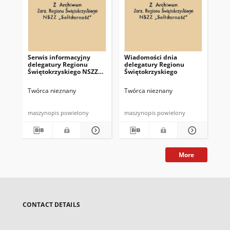
Serwis informacyjny
Wiadomości dnia
Uc
delegatury Regionu
delegatury Regionu
Re
Świętokrzyskiego NSZZ
Świętokrzyskiego
Św
"Solidarność"
"So
z d
Twórca nieznany
Twórca nieznany
Twó
maszynopis powielony
maszynopis powielony
mas
More
CONTACT DETAILS