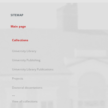
open
in
a
SITEMAP
new
tab
Main page
Collections
University Library
University Publishing
University Library Publications
Projects
Doctoral dissertations
...
View all collections