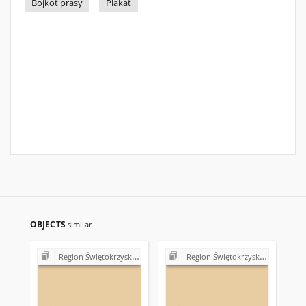
Bojkot prasy
Plakat
OBJECTS
similar
Region Świętokrzyski NSZZ "Solidarność". Delegatura Starachowice
Region Świętokrzyski NSZZ "Solidarność". Delegatura Starachowice