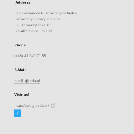
Address
Jan Kochanowski University of Kielce
University Library in Kielce
ul. Uniwersytecka 19
25-406 Kielce, Poland
Phone
(+48) 41 349 71 55
E-Mail
buk@ujk.edu.pl
Visit us!
http://buk.ujk.edu.pl/
Facebook
External
link,
will