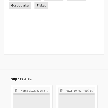
Gospodarka
Plakat
OBJECTS
similar
Komisja Zakładowa NSZZ "Solidarność" przy Urzędzie Gminy w Bodzentynie
NSZZ "Solidarność" (formalno-prawne podstawy działalności)