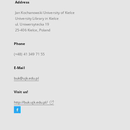
Address
Jan Kochanowski University of Kielce
University Library in Kielce
ul. Uniwersytecka 19
25-406 Kielce, Poland
Phone
(+48) 41 349 71 55
E-Mail
buk@ujk.edu.pl
Visit us!
http://buk.ujk.edu.pl/
Facebook
External
link,
will