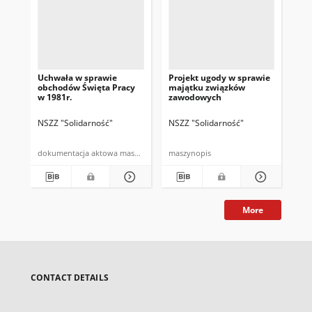
Uchwała w sprawie
Projekt ugody w sprawie
[In
obchodów Święta Pracy
majątku związków
wy
w 1981r.
zawodowych
go
NSZZ "Solidarność"
NSZZ "Solidarność"
[NS
dokumentacja aktowa maszynopis
maszynopis
More
CONTACT DETAILS