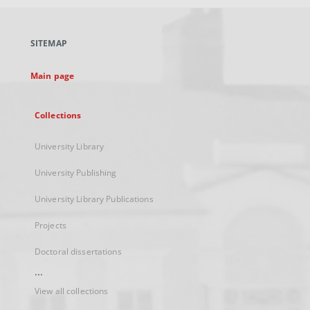
open
in
a
SITEMAP
new
tab
Main page
Collections
University Library
University Publishing
University Library Publications
Projects
Doctoral dissertations
...
View all collections