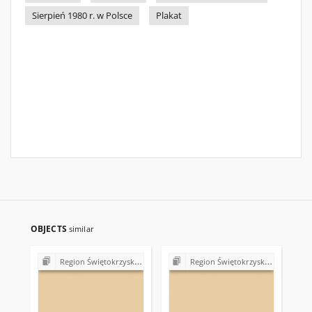
Sierpień 1980 r. w Polsce
Plakat
OBJECTS
similar
Region Świętokrzyski NSZZ "Solidarność". Delegatura Starachowice
Region Świętokrzyski NSZZ "Solidarność". Delegatura Starachowice