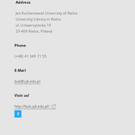
Address
Jan Kochanowski University of Kielce
University Library in Kielce
ul. Uniwersytecka 19
25-406 Kielce, Poland
Phone
(+48) 41 349 71 55
E-Mail
buk@ujk.edu.pl
Visit us!
http://buk.ujk.edu.pl/
Facebook
External
link,
will