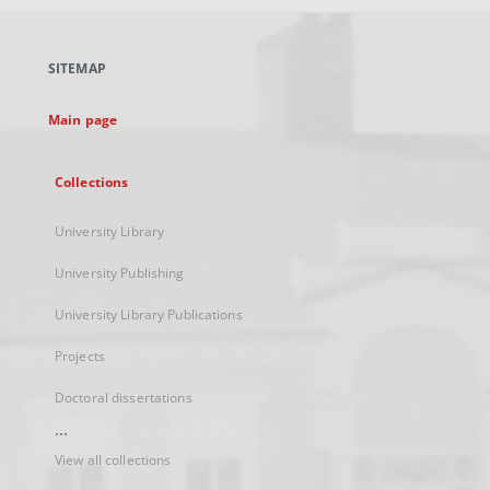
open
in
a
SITEMAP
new
tab
Main page
Collections
University Library
University Publishing
University Library Publications
Projects
Doctoral dissertations
...
View all collections