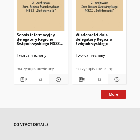
Serwis informacyjny
Wiadomości dnia
Uc
delegatury Regionu
delegatury Regionu
Re
Świętokrzyskiego NSZZ
Świętokrzyskiego
Św
"Solidarność"
"So
z d
Twórca nieznany
Twórca nieznany
Twó
maszynopis powielony
maszynopis powielony
mas
More
CONTACT DETAILS