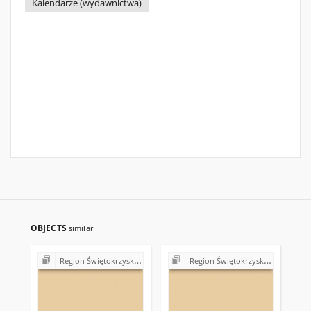
Kalendarze (wydawnictwa)
OBJECTS
similar
Region Świętokrzyski NSZZ "Solidarność". Delegatura Starachowice
Region Świętokrzyski NSZZ "Solidarność". Delegatura Starachowice