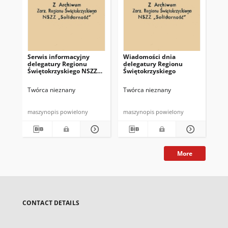
Serwis informacyjny
Wiadomości dnia
Uc
delegatury Regionu
delegatury Regionu
Re
Świętokrzyskiego NSZZ
Świętokrzyskiego
Św
"Solidarność"
"So
z d
Twórca nieznany
Twórca nieznany
Twó
maszynopis powielony
maszynopis powielony
mas
More
CONTACT DETAILS