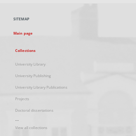
open
in
a
SITEMAP
new
tab
Main page
Collections
University Library
University Publishing
University Library Publications
Projects
Doctoral dissertations
...
View all collections