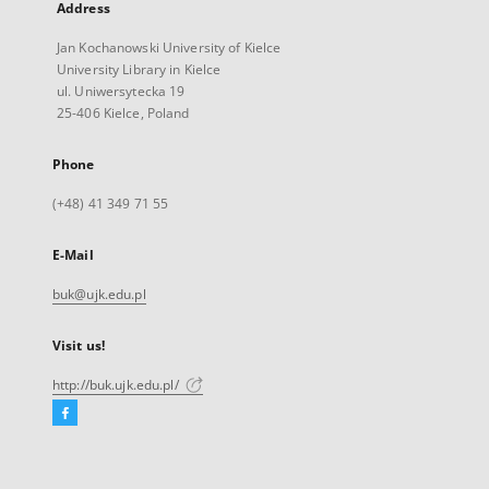
Address
Jan Kochanowski University of Kielce
University Library in Kielce
ul. Uniwersytecka 19
25-406 Kielce, Poland
Phone
(+48) 41 349 71 55
E-Mail
buk@ujk.edu.pl
Visit us!
http://buk.ujk.edu.pl/
Facebook
External
link,
will