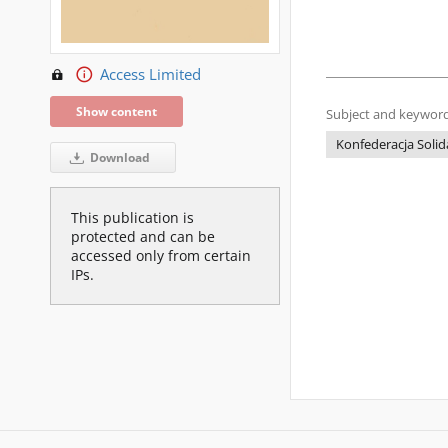
Access Limited
Show content
Subject and keyword
Konfederacja Solida
Download
This publication is
protected and can be
accessed only from certain
IPs.