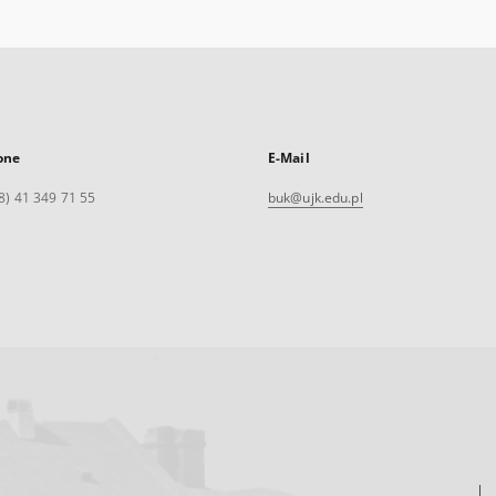
one
E-Mail
8) 41 349 71 55
buk@ujk.edu.pl