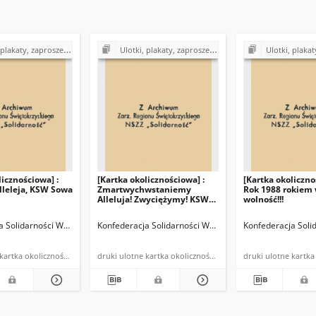
a, cegiełki, kartki okolicznościowe, kalendarzyki z lat 1980-1990
Ulotki, plakaty, zaproszenia, cegiełki, kartki okolicznościowe, kalendarzyki z lat 1980-1990
Ulotki, plakaty, zaproszenia, cegiełki, kartki okol
licznościowa] :
[Kartka okolicznościowa] :
[Kartka okoliczno
lleleja, KSW Sowa
Zmartwychwstaniemy
Rok 1988 rokiem 
Alleluja! Zwyciężymy! KSW
wolność!!!
Sowa - Kielce
a Solidarności Walczącej w Kielcach
Konfederacja Solidarności Walczącej w Kielcach
Konfederacja Soli
druki ulotne kartka okolicznościowa
druki ulotne kartka okolicznościowa powielona
druki ulot