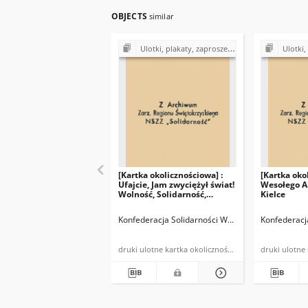
OBJECTS
similar
Ulotki, plakaty, zaproszenia, cegiełki, kartki okolicznościowe, kalendarzyki z lat 1980-1990
Ulotki, plakaty, zaproszeni
[Kartka okolicznościowa] :
[Kartka oko
Ufajcie, Jam zwyciężył świat!
Wesołego A
Wolność, Solidarność,
Kielce
Prawda - Alleluja! 1988 - KSW
Sowa Kielce
Konfederacja Solidarności Walczącej w Kielcach
Konfederacj
druki ulotne kartka okolicznościowa powielona