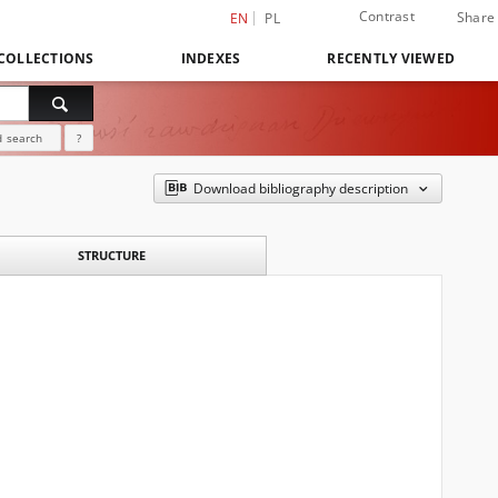
Contrast
Share
EN
PL
COLLECTIONS
INDEXES
RECENTLY VIEWED
 search
?
Download bibliography description
STRUCTURE