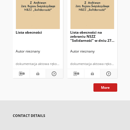
Lista obecności
Lista obecności na
Lis
zebraniu NSZZ
NS
"Solidarność" w dniu 27
Ur
kwietnia 1981r.
19.
Autor nieznany
Autor nieznany
Aut
dokumentacja aktowa rękopis
dokumentacja aktowa rękopis
More
CONTACT DETAILS