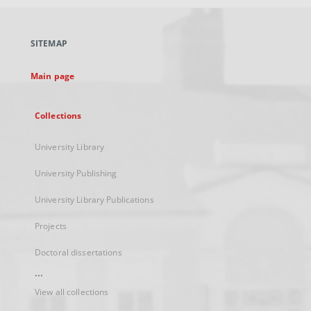
open
in
a
SITEMAP
new
tab
Main page
Collections
University Library
University Publishing
University Library Publications
Projects
Doctoral dissertations
...
View all collections