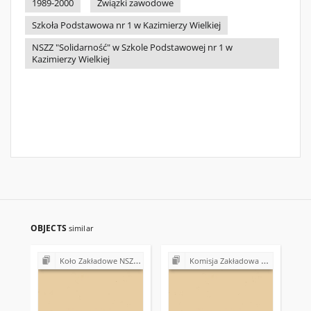
1989-2000
Związki zawodowe
Szkoła Podstawowa nr 1 w Kazimierzy Wielkiej
NSZZ "Solidarność" w Szkole Podstawowej nr 1 w
Kazimierzy Wielkiej
OBJECTS
similar
Koło Zakładowe NSZZ "Solidarność" przy Urzędzie Miasta i Gminy w Miechowie
Komisja Zakładowa NSZZ "Solidarność" przy Urzędzie Gminy w Bodzentynie