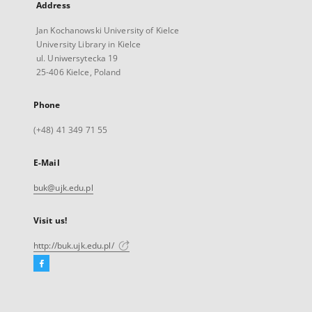
Address
Jan Kochanowski University of Kielce
University Library in Kielce
ul. Uniwersytecka 19
25-406 Kielce, Poland
Phone
(+48) 41 349 71 55
E-Mail
buk@ujk.edu.pl
Visit us!
http://buk.ujk.edu.pl/
Facebook
External
link,
will