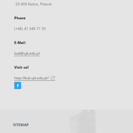
25-406 Kielce, Poland
Phone
(+48) 41 349 71 55
E-Mail
buk@ujk.edu.pl
Visit us!
http://buk.ujk.edu.pl/
Facebook
External
link,
will
open
in
a
SITEMAP
new
tab