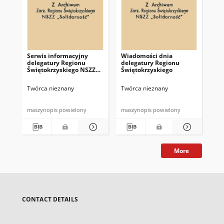
Serwis informacyjny
Wiadomości dnia
Uc
delegatury Regionu
delegatury Regionu
Re
Świętokrzyskiego NSZZ
Świętokrzyskiego
Św
"Solidarność"
"So
z d
Twórca nieznany
Twórca nieznany
Twó
maszynopis powielony
maszynopis powielony
mas
More
CONTACT DETAILS