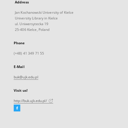
Address
Jan Kochanowski University of Kielce
University Library in Kielce
ul. Uniwersytecka 19
25-406 Kielce, Poland
Phone
(+48) 41 349 71 55
E-Mail
buk@ujk.edu.pl
Visit us!
http://buk.ujk.edu.pl/
Facebook
External
link,
will