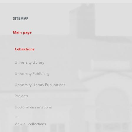
open
in
a
SITEMAP
new
tab
Main page
Collections
University Library
University Publishing
University Library Publications
Projects
Doctoral dissertations
...
View all collections