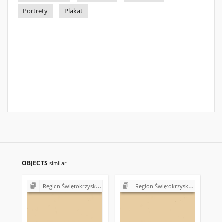
Portrety
Plakat
OBJECTS
similar
Region Świętokrzyski NSZZ "Solidarność". Delegatura Starachowice
Region Świętokrzyski NSZZ "Solidarność". Delegatura Starachowice