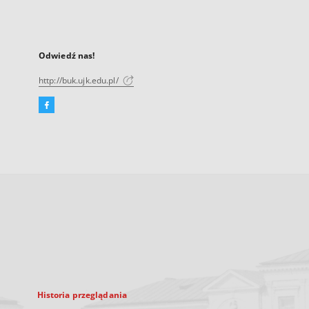
Odwiedź nas!
http://buk.ujk.edu.pl/
Facebook
Link
zewnętrzny,
otworzy
się
w
nowej
karcie
Historia przeglądania