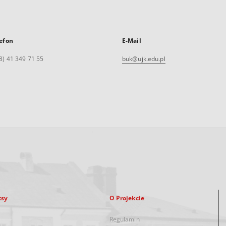
efon
E-Mail
8) 41 349 71 55
buk@ujk.edu.pl
ksy
O Projekcie
Regulamin