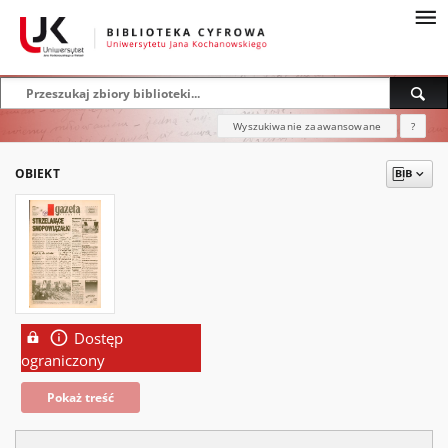
Wyszukiwanie zaawansowane
?
OBIEKT
Dostęp
ograniczony
Pokaż treść