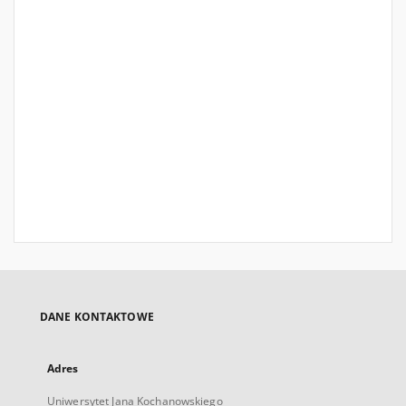
DANE KONTAKTOWE
Adres
Uniwersytet Jana Kochanowskiego