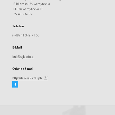
Biblioteka Uniwersytecka
ul. Uniwersytecka 19
25-406 Kielce
Telefon
(+48) 41 349 71 55
E-Mail
buk@ujk.edu.pl
Odwiedź nas!
http://buk.ujk.edu.pl/
Facebook
Link
zewnętrzny,
otworzy
się
w
nowej