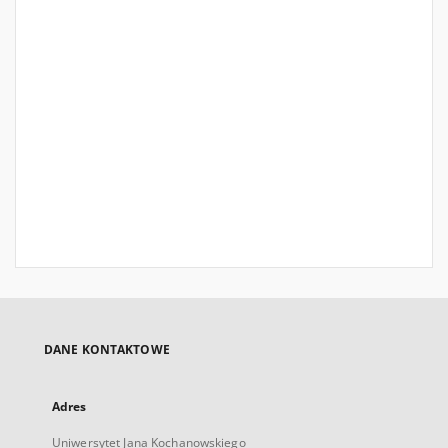
DANE KONTAKTOWE
Adres
Uniwersytet Jana Kochanowskiego