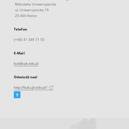
Biblioteka Uniwersytecka
ul. Uniwersytecka 19
25-406 Kielce
Telefon
(+48) 41 349 71 55
E-Mail
buk@ujk.edu.pl
Odwiedź nas!
http://buk.ujk.edu.pl/
Facebook
Link
zewnętrzny,
otworzy
się
w
nowej