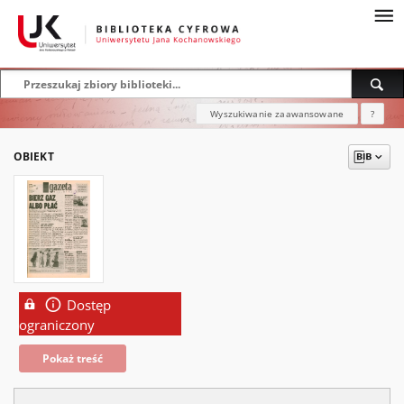
Wyszukiwanie zaawansowane
?
OBIEKT
Dostęp
ograniczony
Pokaż treść