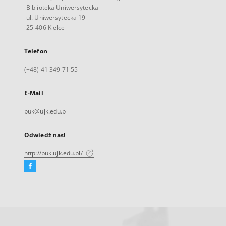
Biblioteka Uniwersytecka
ul. Uniwersytecka 19
25-406 Kielce
Telefon
(+48) 41 349 71 55
E-Mail
buk@ujk.edu.pl
Odwiedź nas!
http://buk.ujk.edu.pl/
Facebook
Link
zewnętrzny,
otworzy
się
w
nowej