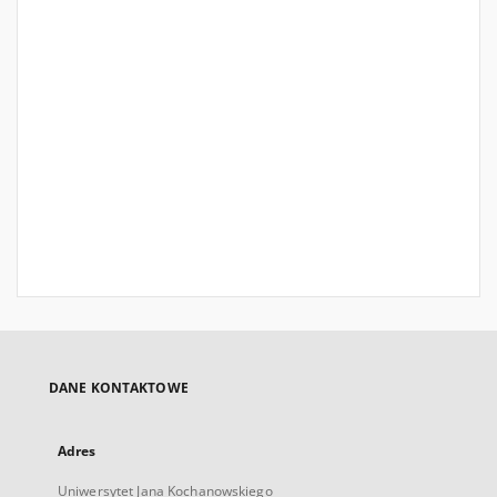
DANE KONTAKTOWE
Adres
Uniwersytet Jana Kochanowskiego