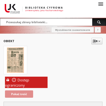
Wyszukiwanie zaawansowane
?
OBIEKT
Dostęp
ograniczony
Pokaż treść