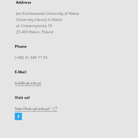
Address
Jan Kochanowski University of Kielce
University Library in Kielce
ul. Uniwersytecka 19
25-406 Kielce, Poland
Phone
(+48) 41 349 71 55
E-Mail
buk@ujk.edu.pl
Visit us!
http://buk.ujk.edu.pl/
Facebook
External
link,
will