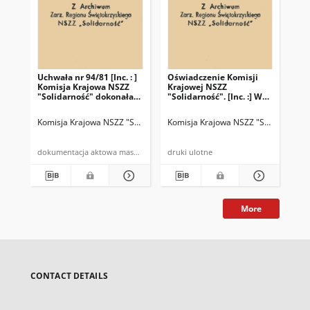
Uchwała nr 94/81 [Inc. : ]
Oświadczenie Komisji
Oś
Komisja Krajowa NSZZ
Krajowej NSZZ
Kr
"Solidarność" dokonała
"Solidarność". [Inc. :] W
"So
analizy aktualnej
dniu 10 listopada br. Sąd
sytuacji […]
Najwyższy zmienił
Komisja Krajowa NSZZ "Solidarność"
Komisja Krajowa NSZZ "Solidarność"
Kom
postanowienie Sądu
Wojewódzkiego w
Warszawie […]
dokumentacja aktowa maszynopis powielony
druki ulotne
dru
More
CONTACT DETAILS