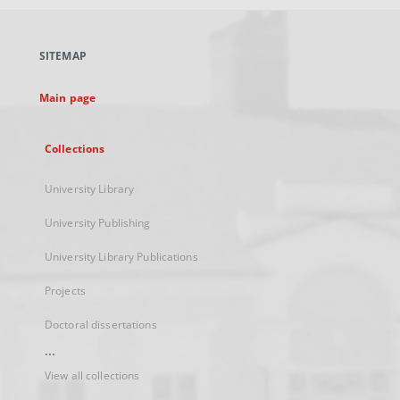
open
in
a
SITEMAP
new
tab
Main page
Collections
University Library
University Publishing
University Library Publications
Projects
Doctoral dissertations
...
View all collections