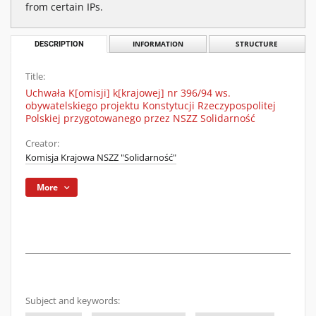
from certain IPs.
DESCRIPTION
INFORMATION
STRUCTURE
Title:
Uchwała K[omisji] k[krajowej] nr 396/94 ws.
obywatelskiego projektu Konstytucji Rzeczypospolitej
Polskiej przygotowanego przez NSZZ Solidarność
Creator:
Komisja Krajowa NSZZ "Solidarność"
More
Subject and keywords: