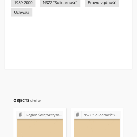
1989-2000
NSZZ "Solidarność"
Praworządność
Uchwała
OBJECTS
similar
Region Świętokrzyski NSZZ "Solidarność". Delegatura Ostrowiec Świętokrzyski (1980-1981)
NSZZ "Solidarność" (1980-1981)