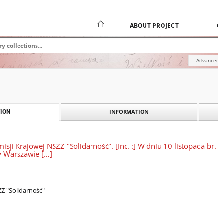
ABOUT PROJECT
Advanced
INFORMATION
ION
sji Krajowej NSZZ "Solidarność". [Inc. :] W dniu 10 listopada b
 Warszawie […]
Z "Solidarność"