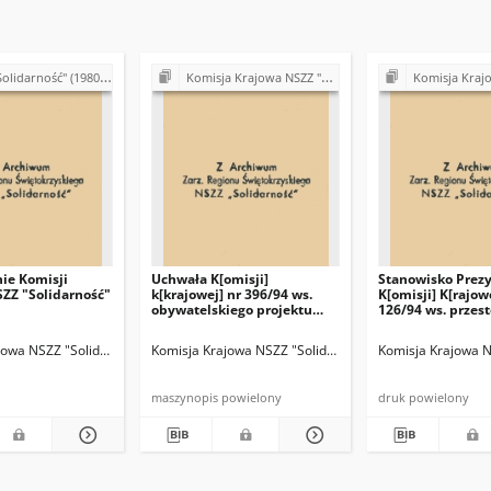
lidarność" (1980-1981)
Komisja Krajowa NSZZ "Solidarność" (lata 90.)
Komisja Krajowa NSZZ "Soli
ie Komisji
Uchwała K[omisji]
Stanowisko Prez
SZZ "Solidarność"
k[krajowej] nr 396/94 ws.
K[omisji] K[rajow
obywatelskiego projektu
126/94 ws. przes
Konstytucji Rzeczypospolitej
PZPR i b UB/SB
Polskiej przygotowanego
jowa NSZZ "Solidarność"
Komisja Krajowa NSZZ "Solidarność"
Komisja Krajowa N
przez NSZZ Solidarność
maszynopis powielony
druk powielony