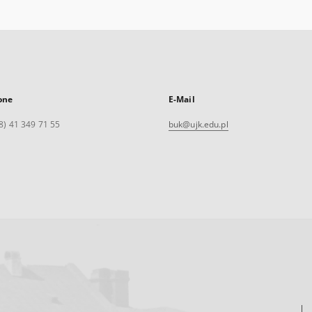
one
E-Mail
8) 41 349 71 55
buk@ujk.edu.pl