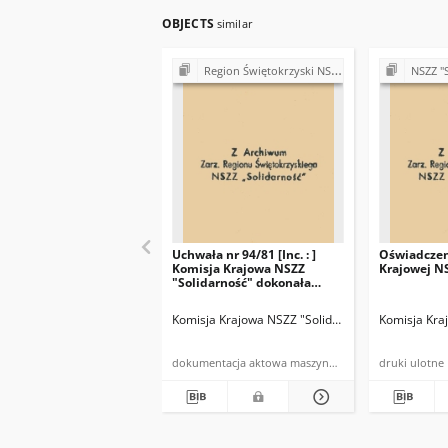
OBJECTS
similar
Region Świętokrzyski NSZZ "Solidarność". Delegatura Ostrowiec Świętokrzyski (1980-1981)
NSZZ "So
Uchwała nr 94/81 [Inc. : ]
Oświadczen
Komisja Krajowa NSZZ
Krajowej N
"Solidarność" dokonała
analizy aktualnej sytuacji
[…]
Komisja Krajowa NSZZ "Solidarność"
Komisja Kra
dokumentacja aktowa maszynopis powielony
druki ulotne