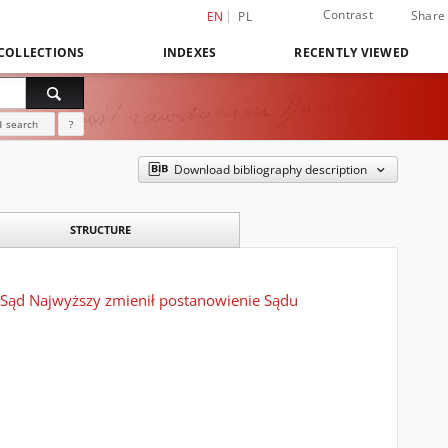
Contrast
Share
EN
PL
COLLECTIONS
INDEXES
RECENTLY VIEWED
 search
?
Download bibliography description
STRUCTURE
r. Sąd Najwyższy zmienił postanowienie Sądu