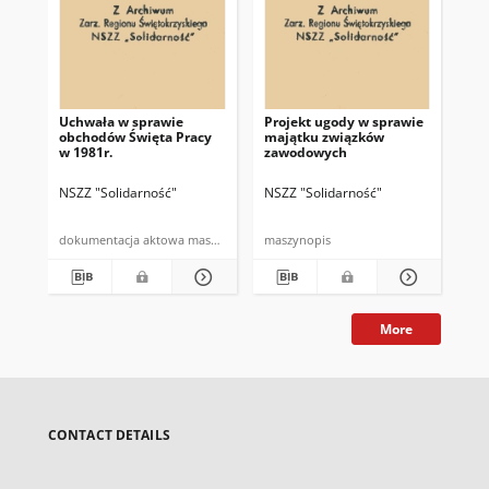
Uchwała w sprawie
Projekt ugody w sprawie
[In
obchodów Święta Pracy
majątku związków
wy
w 1981r.
zawodowych
go
NSZZ "Solidarność"
NSZZ "Solidarność"
[NS
dokumentacja aktowa maszynopis
maszynopis
More
CONTACT DETAILS