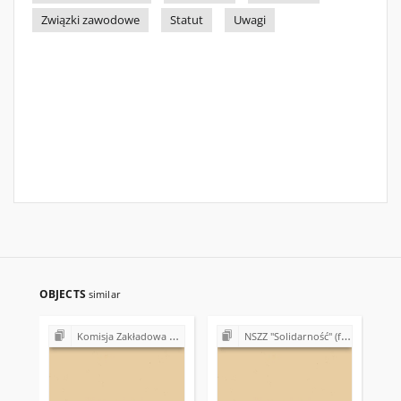
Związki zawodowe
Statut
Uwagi
OBJECTS
similar
Komisja Zakładowa NSZZ "Solidarność" przy Urzędzie Gminy w Bodzentynie
NSZZ "Solidarność" (formalno-prawne podstawy działalności)