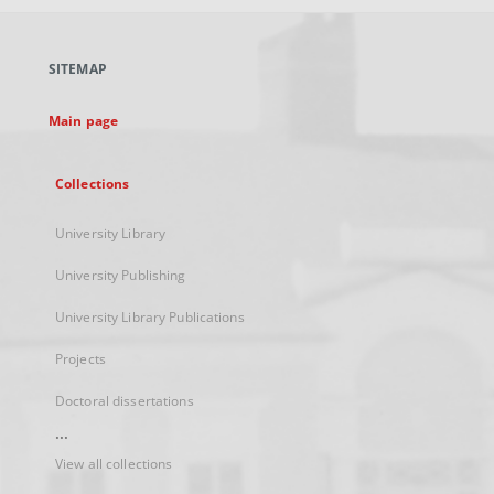
open
in
a
SITEMAP
new
tab
Main page
Collections
University Library
University Publishing
University Library Publications
Projects
Doctoral dissertations
...
View all collections