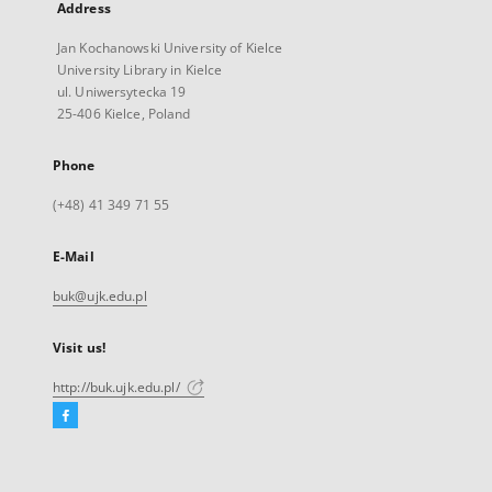
Address
Jan Kochanowski University of Kielce
University Library in Kielce
ul. Uniwersytecka 19
25-406 Kielce, Poland
Phone
(+48) 41 349 71 55
E-Mail
buk@ujk.edu.pl
Visit us!
http://buk.ujk.edu.pl/
Facebook
External
link,
will