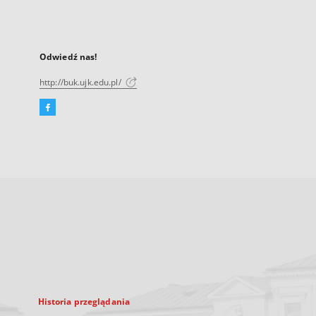
Odwiedź nas!
http://buk.ujk.edu.pl/
Facebook
Link
zewnętrzny,
otworzy
się
w
nowej
karcie
Historia przeglądania