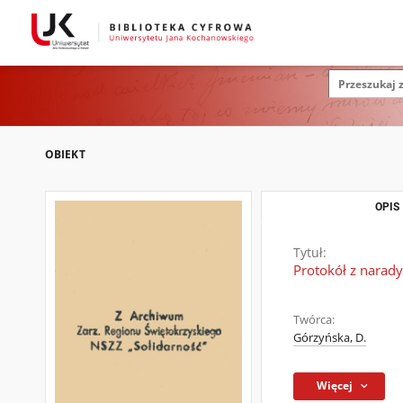
OBIEKT
OPIS
Tytuł:
Protokół z narad
Twórca:
Górzyńska, D.
Więcej