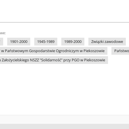
owe:
"
1901-2000
1945-1989
1989-2000
Związki zawodowe
ć" w Państwowym Gospodarstwie Ogrodniczym w Piekoszowie
Państwo
 Założycielskiego NSZZ "Solidarność" przy PGO w Piekoszowie