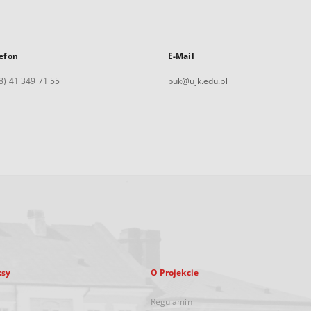
efon
E-Mail
8) 41 349 71 55
buk@ujk.edu.pl
ksy
O Projekcie
Regulamin