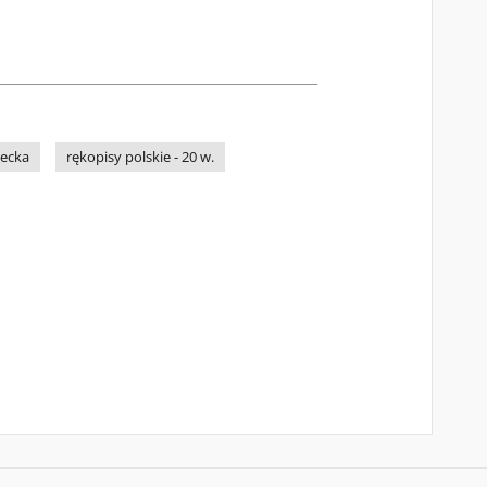
iecka
rękopisy polskie - 20 w.