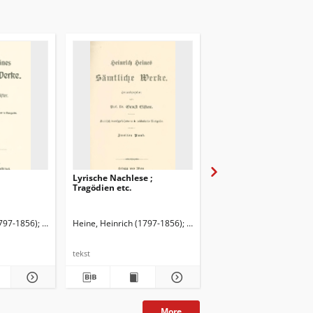
Lyrische Nachlese ;
Lyrische Gedichte
Tragödien etc.
ł.
1797-1856)
Elster, Ernst (1860-1940). Red.
Heine, Heinrich (1797-1856)
Elster, Ernst (1860-1940). Red.
Heine, Heinrich (1797-1
tekst
tekst
More