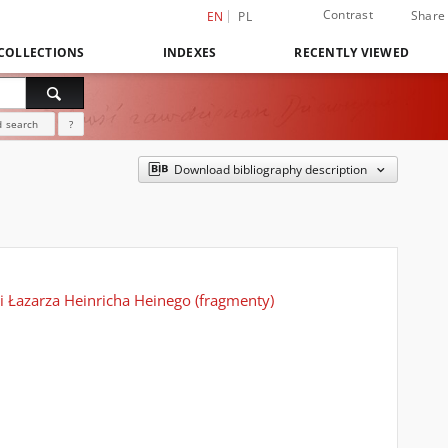
Contrast
Share
EN
PL
COLLECTIONS
INDEXES
RECENTLY VIEWED
 search
?
Download bibliography description
 Łazarza Heinricha Heinego (fragmenty)