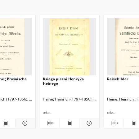
e ; Prosaische
Księga pieśni Henryka
Reisebilder
Heinego
rich (1797-1856)
Elster, Ernst (1860-1940). Red.
Heine, Heinrich (1797-1856)
Michniewicz, Mieczysław. T
Heine, Heinrich (
tekst
tekst