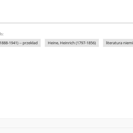
s:
1888-1941) -- przekład
Heine, Heinrich (1797-1856)
literatura niem