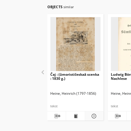
OBJECTS
similar
Čaj : (ûmorističeskaâ scenka
Ludwig Börn
: 1830 g.)
Nachlese
Heine, Heinrich (1797-1856)
Heine, Hein
tekst
tekst