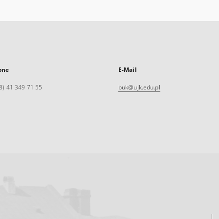
one
E-Mail
8) 41 349 71 55
buk@ujk.edu.pl