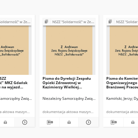
 Zespole Opieki Zdrowotnej w Kazimierzy Wielkiej
NSZZ "Solidarność" w Zespole Opieki Zdrowotnej w Kazimierzy Wielkiej
NSZZ "Solidarność" w Zespole Opieki Zd
SZZ
Pismo do Dyrekcji Zespołu
Pismo do Komite
ść" MKZ Gdańsk
Opieki Zdrowotnej w
Organizacyjnego 
e na wyjazd
Kazimierzy Wielkiej
Branżowej Praco
 na otwarcie
dotyczące prośby o
Służby Zdrowia
czci Ofiar
zapewnienie lokalu dla
Niezależnego Sa
arność" Z O Z Kazimierza Wielka
Samorządny Związek Zawodowy "Solidarność" Z O Z Kazimierza Wielka
Niezależny Samorządny Związek Zawodowy "Solidarność
Kamiński, Jerzy
Prezydiu
Dy
70 w Gdańsku
Związku
Związku Zawodo
"Solidarność" w 
założeń podwyże
dokumentacja aktowa maszynopis
dokumentacja aktowa maszynopis