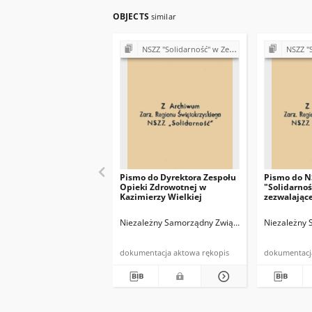
OBJECTS
similar
NSZZ "Solidarność" w Zespole Opieki Zdrowotnej w Kazimierzy Wielkiej
NSZZ "Solidarność" w
Pismo do Dyrektora Zespołu
Pismo do N
Opieki Zdrowotnej w
"Solidarno
Kazimierzy Wielkiej
zezwalając
grupu osób
pomnika ku 
Niezależny Samorządny Związek Zawodowy "Solid
Niezależny 
Grudnia 19
dokumentacja aktowa rękopis