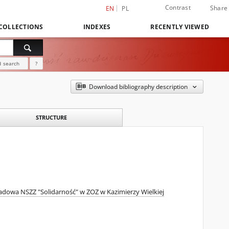
Contrast
Share
EN
PL
COLLECTIONS
INDEXES
RECENTLY VIEWED
 search
?
Download bibliography description
STRUCTURE
adowa NSZZ "Solidarność" w ZOZ w Kazimierzy Wielkiej