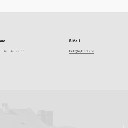
one
E-Mail
8) 41 349 71 55
buk@ujk.edu.pl