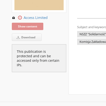
Access Limited
Show content
Subject and keyword
NSZZ "Solidarność
Download
Komisja Zakładowa
This publication is
protected and can be
accessed only from certain
IPs.