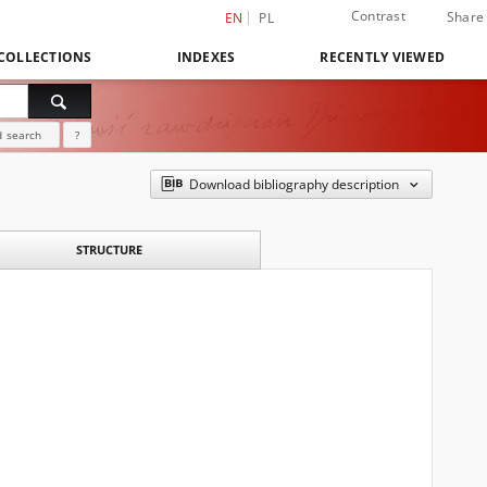
Contrast
Share
EN
PL
COLLECTIONS
INDEXES
RECENTLY VIEWED
 search
?
Download bibliography description
STRUCTURE