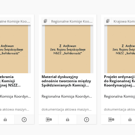
sje Koordynacyjne NSZZ "Solidarność"
Regionalne Komisje Koordynacyjne NSZZ "Solidarność"
Krajowa Komisja Koordynacyjna Spółdzielc
zebrania
Materiał dyskusyjny
Projekt ordynacj
 Komisji
odnośnie tworzenia między
do Regionalnej K
jnej NSZZ
Spółdzienianych Komisji
Koordynacyjnej
ć"
Zakładowych NSZZ
Spółdzielczości 
ości Pracy
"Solidarność"
"Solidarność" Re
ość" Spółdzielczości Pracy Regionu Świętokrzyskiego
 Komisja Koordynacyjna NSZZ "Solidarność" Spółdzielczości Pracy Regionu Święt
Regionalna Komisja Koordynacyjna NSZZ "Solidarność" S
Regionalna Komisj
iętokrzyskiego
Wielkopolska
ia 23.04.1981 r.
ni Pracy
dokumentacja aktowa maszynopis
dokumentacja aktowa maszynopis
 Kielce […]