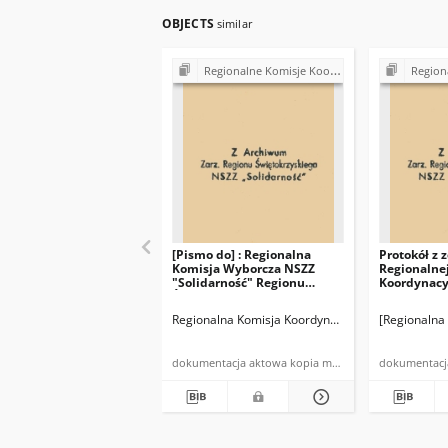
OBJECTS
similar
Regionalne Komisje Koordynacyjne NSZZ "Solidarność"
Regionalne Komi
[Pismo do] : Regionalna
Protokół z 
Komisja Wyborcza NSZZ
Regionalnej
"Solidarność" Regionu
Koordynacy
Świętokrzyskiego
"Solidarnoś
Spółdzielcz
Regionalna Komisja Koordynacyjna NSZZ "Solidarn
[Regionalna
Regionu Św
odbytego dn
w Spółdziel
dokumentacja aktowa kopia maszynopisu
"Twórczość"