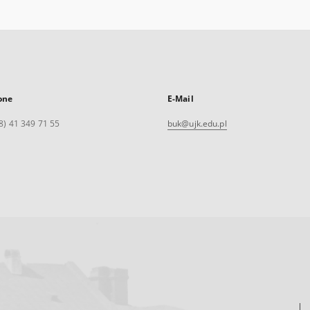
one
E-Mail
8) 41 349 71 55
buk@ujk.edu.pl