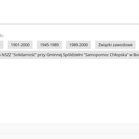
s:
"
1901-2000
1945-1989
1989-2000
Związki zawodowe
 NSZZ "Solidarność" przy Gminnej Spóldzielni "Samopomoc Chłopska" w Bo