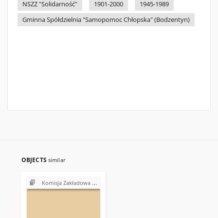
NSZZ "Solidarność"
1901-2000
1945-1989
Gminna Spółdzielnia "Samopomoc Chłopska" (Bodzentyn)
OBJECTS
similar
Komisja Zakładowa NSZZ "Solidarność" przy Gminnej Spółdzielni "Samopomoc Chłopska" w Bodzentynie