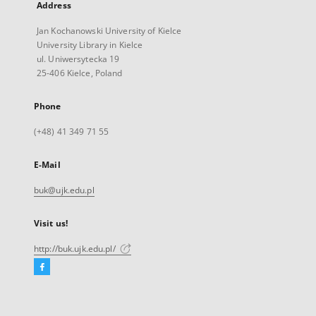
Address
Jan Kochanowski University of Kielce
University Library in Kielce
ul. Uniwersytecka 19
25-406 Kielce, Poland
Phone
(+48) 41 349 71 55
E-Mail
buk@ujk.edu.pl
Visit us!
http://buk.ujk.edu.pl/
Facebook
External
link,
will