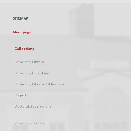
open
in
a
SITEMAP
new
tab
Main page
Collections
University Library
University Publishing
University Library Publications
Projects
Doctoral dissertations
...
View all collections