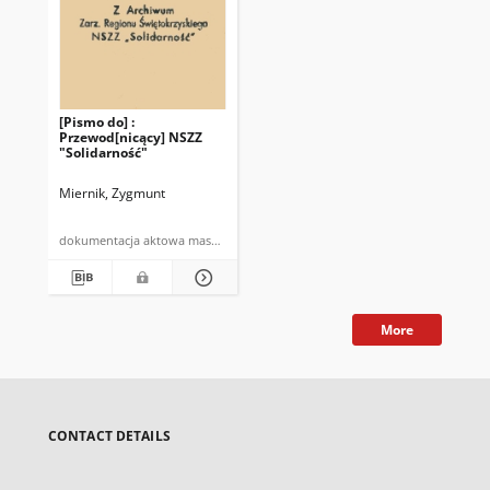
[Pismo do] :
Przewod[nicący] NSZZ
"Solidarność"
Miernik, Zygmunt
dokumentacja aktowa maszynopis
More
CONTACT DETAILS