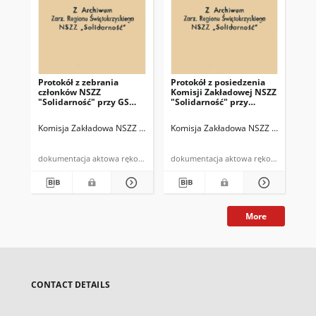
Protokół z zebrania
Protokół z posiedzenia
Pr
członków NSZZ
Komisji Zakładowej NSZZ
"So
"Solidarność" przy GS
"Solidarność" przy
gr
odbytego w dniu 2 III
Gminnej Spółdzielni
zw
1981r.
"Samopomoc Chłopska"
za
Komisja Zakładowa NSZZ "Solidarność" przy Spółdzielni "Samopomoc 
Komisja Zakładowa NSZZ "Solidarnoś
Kom
w Bodzentynie odbytego
kon
dnia 26 stycznia 1981r.
Sp
Ch
dokumentacja aktowa rękopis
dokumentacja aktowa rękopis
More
CONTACT DETAILS