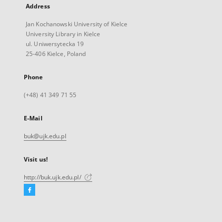
Address
Jan Kochanowski University of Kielce
University Library in Kielce
ul. Uniwersytecka 19
25-406 Kielce, Poland
Phone
(+48) 41 349 71 55
E-Mail
buk@ujk.edu.pl
Visit us!
http://buk.ujk.edu.pl/
Facebook
External
link,
will