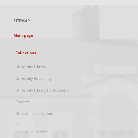
open
in
a
SITEMAP
new
tab
Main page
Collections
University Library
University Publishing
University Library Publications
Projects
Doctoral dissertations
...
View all collections