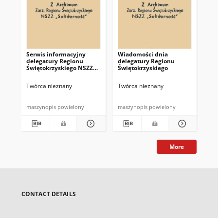
Serwis informacyjny
Wiadomości dnia
Uc
delegatury Regionu
delegatury Regionu
Re
Świętokrzyskiego NSZZ
Świętokrzyskiego
Św
"Solidarność"
"So
z d
Twórca nieznany
Twórca nieznany
Twó
maszynopis powielony
maszynopis powielony
mas
More
CONTACT DETAILS