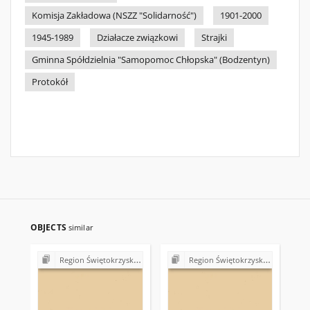
Komisja Zakładowa (NSZZ "Solidarność")
1901-2000
1945-1989
Działacze związkowi
Strajki
Gminna Spółdzielnia "Samopomoc Chłopska" (Bodzentyn)
Protokół
OBJECTS
similar
Region Świętokrzyski NSZZ "Solidarność". Delegatura Starachowice
Region Świętokrzyski NSZZ "Solidarność". Delegatura Starachowice