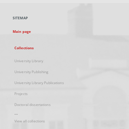
open
in
a
SITEMAP
new
tab
Main page
Collections
University Library
University Publishing
University Library Publications
Projects
Doctoral dissertations
...
View all collections