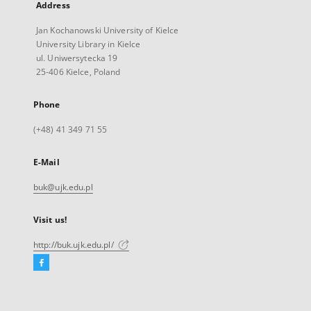
Address
Jan Kochanowski University of Kielce
University Library in Kielce
ul. Uniwersytecka 19
25-406 Kielce, Poland
Phone
(+48) 41 349 71 55
E-Mail
buk@ujk.edu.pl
Visit us!
http://buk.ujk.edu.pl/
Facebook
External
link,
will