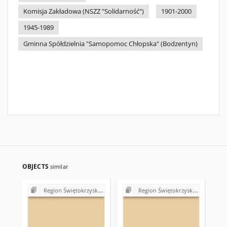
Komisja Zakładowa (NSZZ "Solidarność")
1901-2000
1945-1989
Gminna Spółdzielnia "Samopomoc Chłopska" (Bodzentyn)
OBJECTS
similar
Region Świętokrzyski NSZZ "Solidarność". Delegatura Starachowice
Region Świętokrzyski NSZZ "Solidarność". Delegatura Starachowice