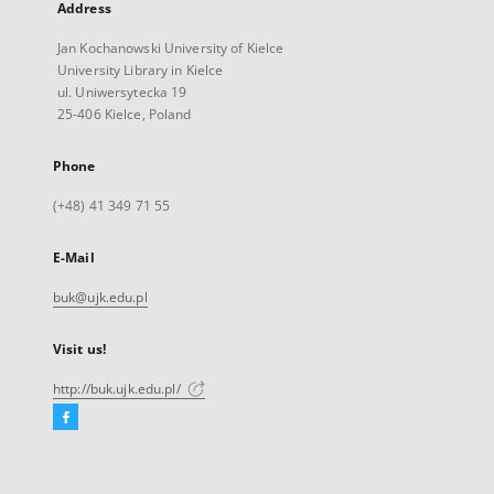
Address
Jan Kochanowski University of Kielce
University Library in Kielce
ul. Uniwersytecka 19
25-406 Kielce, Poland
Phone
(+48) 41 349 71 55
E-Mail
buk@ujk.edu.pl
Visit us!
http://buk.ujk.edu.pl/
Facebook
External
link,
will