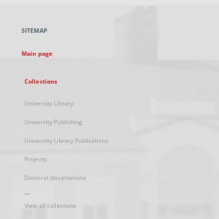
open
in
a
SITEMAP
new
tab
Main page
Collections
University Library
University Publishing
University Library Publications
Projects
Doctoral dissertations
...
View all collections