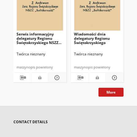
Serwis informacyjny
Wiadomości dnia
Uc
delegatury Regionu
delegatury Regionu
Re
Świętokrzyskiego NSZZ
Świętokrzyskiego
Św
"Solidarność"
"So
z d
Twórca nieznany
Twórca nieznany
Twó
maszynopis powielony
maszynopis powielony
mas
More
CONTACT DETAILS