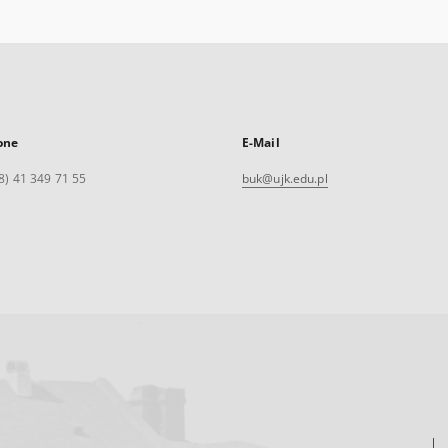
one
E-Mail
8) 41 349 71 55
buk@ujk.edu.pl