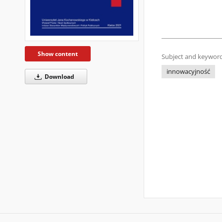
Show content
Subject and keyword
innowacyjność
Download