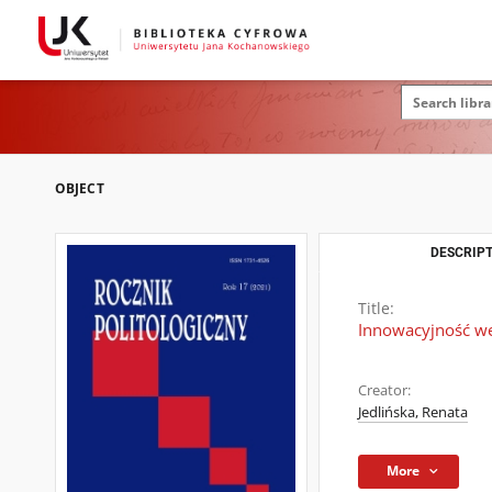
OBJECT
DESCRIPT
Title:
Innowacyjność we
Creator:
Jedlińska, Renata
More