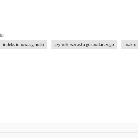
s:
indeks innowacyjności
czynniki wzrostu gospodarczego
makror