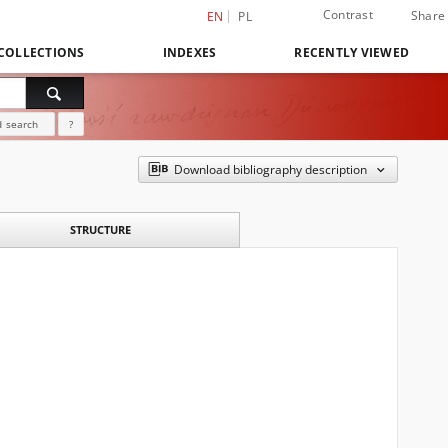
Contrast
Share
EN
PL
COLLECTIONS
INDEXES
RECENTLY VIEWED
 search
?
Download bibliography description
STRUCTURE