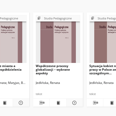
 Pedagogiczne
Studia Pedagogiczne
Studia Pedag
e miasta a
Współczesne procesy
Sytuacja kobiet 
spółdzielenia
globalizacji – wybrane
pracy w Polsce ze
aspekty
szczególnym
uwzględnieniem
województwa
enata
Matyjas, Bożena. Red.
Jedlińska, Renata
Jedlińska, Renata
świętokrzyskiego
tekst
tekst