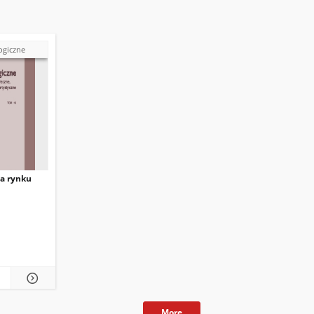
ogiczne
na rynku
More