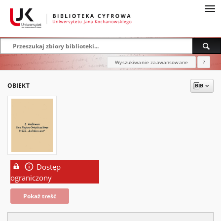
Wyszukiwanie zaawansowane
?
OBIEKT
Dostęp
ograniczony
Pokaż treść