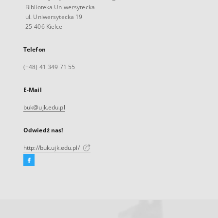
Biblioteka Uniwersytecka
ul. Uniwersytecka 19
25-406 Kielce
Telefon
(+48) 41 349 71 55
E-Mail
buk@ujk.edu.pl
Odwiedź nas!
http://buk.ujk.edu.pl/
Facebook
Link
zewnętrzny,
otworzy
się
w
nowej