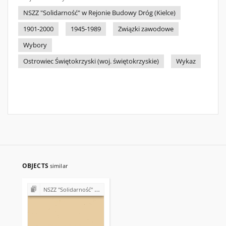
NSZZ "Solidarność" w Rejonie Budowy Dróg (Kielce)
1901-2000
1945-1989
Związki zawodowe
Wybory
Ostrowiec Świętokrzyski (woj. świętokrzyskie)
Wykaz
OBJECTS
similar
NSZZ "Solidarność" w Rejonie Budowy Dróg w Kielcach (Komisje Oddziałowe, wybory, sprawy pracownicze)