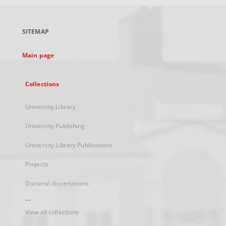
open
in
a
SITEMAP
new
tab
Main page
Collections
University Library
University Publishing
University Library Publications
Projects
Doctoral dissertations
...
View all collections