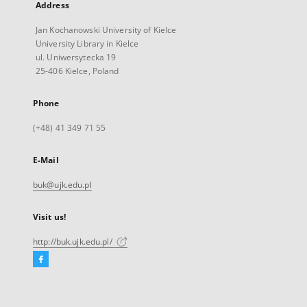
Address
Jan Kochanowski University of Kielce
University Library in Kielce
ul. Uniwersytecka 19
25-406 Kielce, Poland
Phone
(+48) 41 349 71 55
E-Mail
buk@ujk.edu.pl
Visit us!
http://buk.ujk.edu.pl/
Facebook
External
link,
will