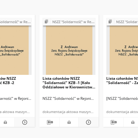
Budowy Dróg w Kielcach (Komisje Oddziałowe, wybory, sprawy pracownicze)
NSZZ "Solidarność" w Rejonie Budowy Dróg w Kielcach (Komisje Oddziałowe, wybory, sprawy pracownicze)
NSZZ "Solidarność" w Rejonie Budowy Dróg w Kielcach (Kom
nków NSZZ
Lista członków NSZZ
Lista członków N
ć KZB -2
"Solidarność" KZB -1 [Koło
"Solidarność" - Z
Oddziałowe w Kierownictwie
Zespołu Budów nr 1]
lcach
darność" w Rejonie Budowy Dróg w Kielcach]
NSZZ "Solidarność" w Rejonie Budowy Dróg w Kielcach
[NSZZ "Solidarnoś
dokumentacja aktowa maszynopis
dokumentacja aktowa maszynopis