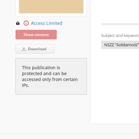
Access Limited
Show content
Subject and keyword
NSZZ "Solidarność"
Download
This publication is
protected and can be
accessed only from certain
IPs.