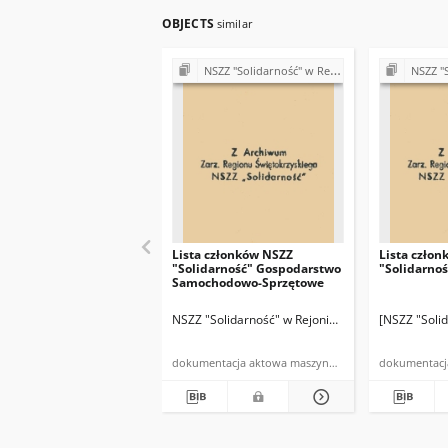
OBJECTS
similar
NSZZ "Solidarność" w Rejonie Budowy Dróg w Kielcach (Komisje Oddziałowe, wybory, sprawy pracownicze)
NSZZ "Solidarność" w Rejonie 
Lista członków NSZZ
Lista czło
"Solidarność" Gospodarstwo
"Solidarnoś
Samochodowo-Sprzętowe
NSZZ "Solidarność" w Rejonie Budowy Dróg w Kie
[NSZZ "Soli
dokumentacja aktowa maszynopis