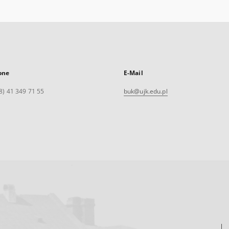
one
E-Mail
8) 41 349 71 55
buk@ujk.edu.pl