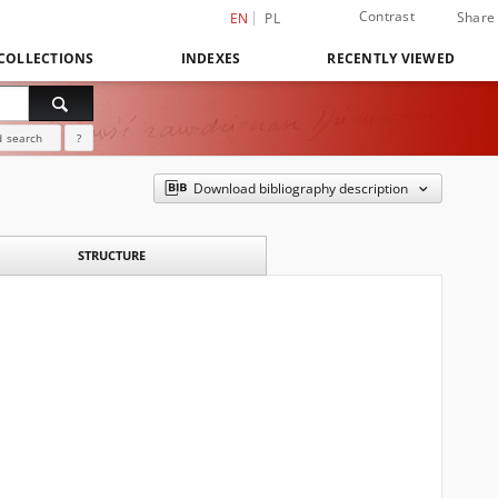
Contrast
Share
EN
PL
COLLECTIONS
INDEXES
RECENTLY VIEWED
 search
?
Download bibliography description
STRUCTURE