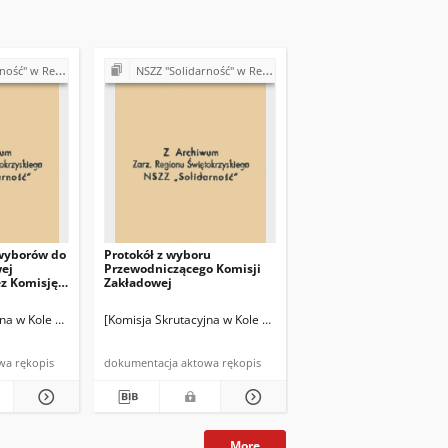
isje Oddziałowe, wybory, sprawy pracownicze)
NSZZ "Solidarność" w Rejonie Budowy Dróg w Kielcach (Komisje Oddziałowe, wybory, sprawy pracownicze)
 wyborów do
Protokół z wyboru
wej
Przewodniczącego Komisji
ez Komisję
Zakładowej
elce]
Budowy Dróg Górki Szczukowskie k/Kielce]
wie Zespołu Budów nr 1 przy Rejonie Budowy Dróg Górki Szczukowskie k/Kielce]
jna w Kole Oddziałowym w Kierownictwie Zespołu Budów nr 1 przy Rejonie Budowy
[Komisja Skrutacyjna w Kole Oddziałowym w Kierownictwie Ze
dokumentacja aktowa rękopis
dokumentacja aktowa rękopis
More