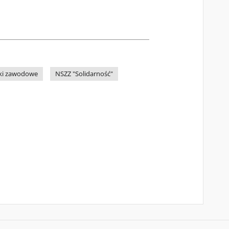
ki zawodowe
NSZZ "Solidarność"