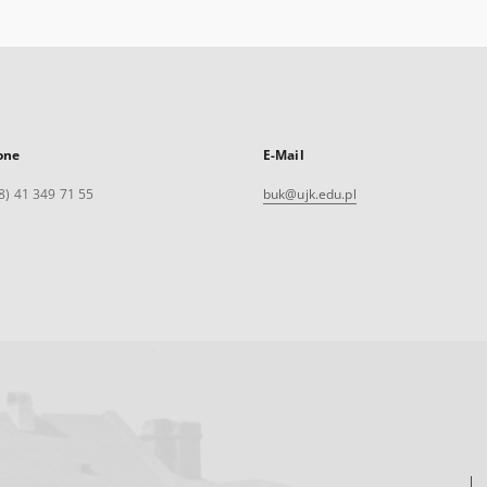
one
E-Mail
8) 41 349 71 55
buk@ujk.edu.pl