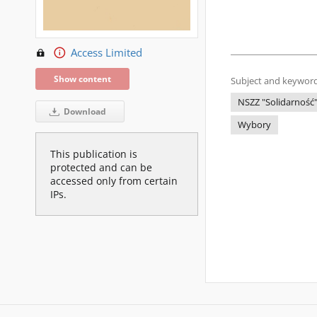
Access Limited
Show content
Subject and keyword
NSZZ "Solidarność"
Download
Wybory
This publication is
protected and can be
accessed only from certain
IPs.