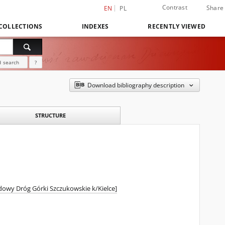
Contrast
Share
EN
PL
COLLECTIONS
INDEXES
RECENTLY VIEWED
 search
?
Download bibliography description
STRUCTURE
dowy Dróg Górki Szczukowskie k/Kielce]