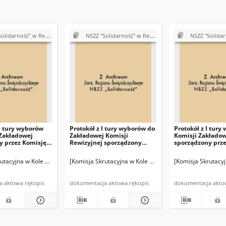
Budowy Dróg w Kielcach (Komisje Oddziałowe, wybory, sprawy pracownicze)
NSZZ "Solidarność" w Rejonie Budowy Dróg w Kielcach (Komisje Oddziałowe, wybory, sprawy pracownicze)
NSZZ "Solidarność" w Rejonie Budowy Dróg w Kielcach (Kom
II tury wyborów
Protokół z I tury wyborów do
Protokół z I tury
 Zakładowej
Zakładowej Komisji
Komisji Zakłado
y przez Komisję
Rewizyjnej sporządzony
sporządzony prz
ą
przez Komisję Skrutacyjną
Skrutacyjną
wnictwie Zespołu Budów nr 1 przy Rejonie Budowy Dróg Górki Szczukowskie k/Ki
rutacyjna w Kole Oddziałowym w Kierownictwie Zespołu Budów nr 1 przy Rejonie 
[Komisja Skrutacyjna w Kole Oddziałowym w Kierownict
[Komisja Skrutacy
dokumentacja aktowa rękopis
dokumentacja aktowa rękopis