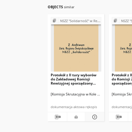
OBJECTS
similar
NSZZ "Solidarność" w Rejonie Budowy Dróg w Kielcach (Komisje Oddziałowe, wybory, sprawy pracownicze)
NSZZ "Solidarność" w Rejonie 
Protokół z II tury wyborów
Protokół z 
do Zakładowej Komisji
do Komisji
Rewizyjnej sporządzony
sporządzon
przez Komisję Skrutacyjną
Skrutacyjn
[Komisja Skrutacyjna w Kole Oddziałowym w Kiero
[Komisja Sk
dokumentacja aktowa rękopis