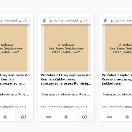
Budowy Dróg w Kielcach (Komisje Oddziałowe, wybory, sprawy pracownicze)
NSZZ "Solidarność" w Rejonie Budowy Dróg w Kielcach (Komisje Oddziałowe, wybory, sprawy pracownicze)
NSZZ "Solidarność" w Rejonie Budowy Dróg w Kielcach (Kom
I tury wyborów do
Protokół z I tury wyborów do
Protokół z wybor
 Komisji
Komisji Zakładowej
Przewodnicząceg
 sporządzony
sporządzony przez Komisję
Zakładowej
sję Skrutacyjną
Skrutacyjną
wnictwie Zespołu Budów nr 1 przy Rejonie Budowy Dróg Górki Szczukowskie k/Ki
rutacyjna w Kole Oddziałowym w Kierownictwie Zespołu Budów nr 1 przy Rejonie 
[Komisja Skrutacyjna w Kole Oddziałowym w Kierownict
[Komisja Skrutacy
dokumentacja aktowa rękopis
dokumentacja aktowa rękopis