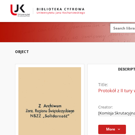
OBJECT
DESCRIPT
Title:
Protokół z II tu
Creator:
[Komisja Skrutacyjn
More