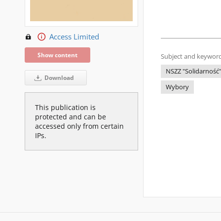
Access Limited
Show content
Subject and keyword
NSZZ "Solidarność"
Download
Wybory
This publication is
protected and can be
accessed only from certain
IPs.