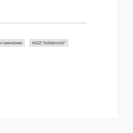
ki zawodowe
NSZZ "Solidarność"