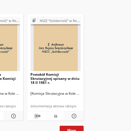
isje Oddziałowe, wybory, sprawy pracownicze)
NSZZ "Solidarność" w Rejonie Budowy Dróg w Kielcach (Komisje Oddziałowe, wybory, sprawy pracownicze)
u
Protokół Komisji
o Komisji
Skrutacyjnej spisany w dniu
18 II 1981 r.
elce]
Budowy Dróg Górki Szczukowskie k/Kielce]
wie Zespołu Budów nr 1 przy Rejonie Budowy Dróg Górki Szczukowskie k/Kielce]
jna w Kole Oddziałowym w Kierownictwie Zespołu Budów nr 1 przy Rejonie Budowy
[Komisja Skrutacyjna w Kole Oddziałowym w Kierownictwie Ze
dokumentacja aktowa rękopis
dokumentacja aktowa rękopis
More