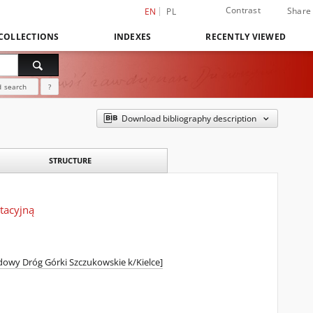
Contrast
Share
EN
PL
COLLECTIONS
INDEXES
RECENTLY VIEWED
 search
?
Download bibliography description
STRUCTURE
tacyjną
dowy Dróg Górki Szczukowskie k/Kielce]