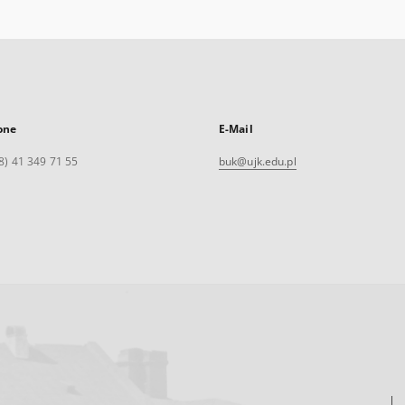
one
E-Mail
8) 41 349 71 55
buk@ujk.edu.pl