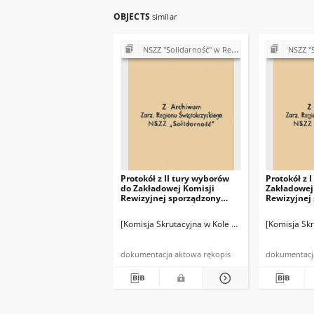
OBJECTS
similar
NSZZ "Solidarność" w Rejonie Budowy Dróg w Kielcach (Komisje Oddziałowe, wybory, sprawy pracownicze)
NSZZ "Solidarność" w Rejonie 
Protokół z II tury wyborów
Protokół z 
do Zakładowej Komisji
Zakładowej
Rewizyjnej sporządzony
Rewizyjnej
przez Komisję Skrutacyjną
przez Komi
[Komisja Skrutacyjna w Kole Oddziałowym w Kiero
[Komisja Sk
dokumentacja aktowa rękopis