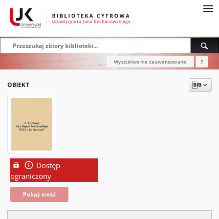
Wyszukiwanie zaawansowane
?
OBIEKT
Dostęp
ograniczony
Pokaż treść