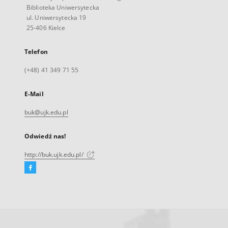
Biblioteka Uniwersytecka
ul. Uniwersytecka 19
25-406 Kielce
Telefon
(+48) 41 349 71 55
E-Mail
buk@ujk.edu.pl
Odwiedź nas!
http://buk.ujk.edu.pl/
Facebook
Link
zewnętrzny,
otworzy
się
w
nowej