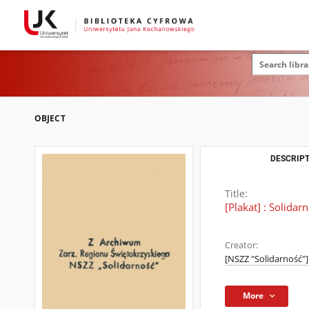
OBJECT
DESCRIPT
Title:
[Plakat] : Solidar
Creator:
[NSZZ "Solidarność"]
More