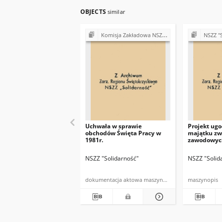
OBJECTS
similar
Komisja Zakładowa NSZZ "Solidarność" przy Urzędzie Gminy w Bodzentynie
NSZZ "Solidarność"
Uchwała w sprawie
Projekt ug
obchodów Święta Pracy w
majątku zw
1981r.
zawodowyc
NSZZ "Solidarność"
NSZZ "Solid
dokumentacja aktowa maszynopis
maszynopis