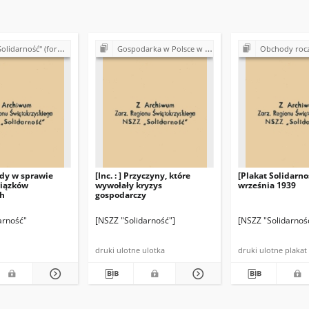
 (formalno-prawne podstawy działalności)
Gospodarka w Polsce w latach 80.
Obchody rocznic historyczn
ody w sprawie
[Inc. : ] Przyczyny, które
[Plakat Solidarnoś
iązków
wywołały kryzys
września 1939
h
gospodarczy
arność"
[NSZZ "Solidarność"]
[NSZZ "Solidarnoś
druki ulotne ulotka
druki ulotne plakat