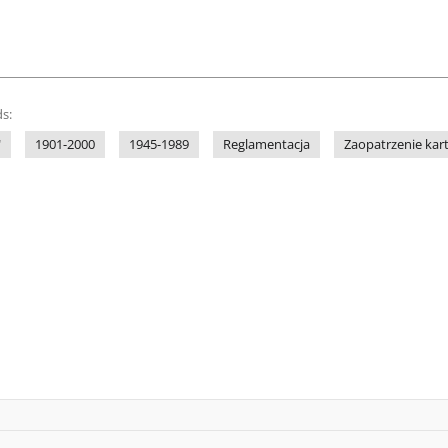
s:
"
1901-2000
1945-1989
Reglamentacja
Zaopatrzenie ka