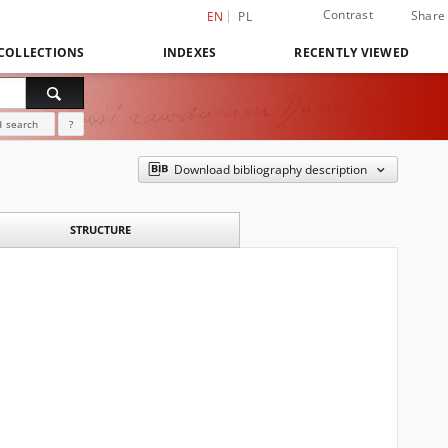
Contrast
Share
EN
PL
COLLECTIONS
INDEXES
RECENTLY VIEWED
 search
?
Download bibliography description
STRUCTURE