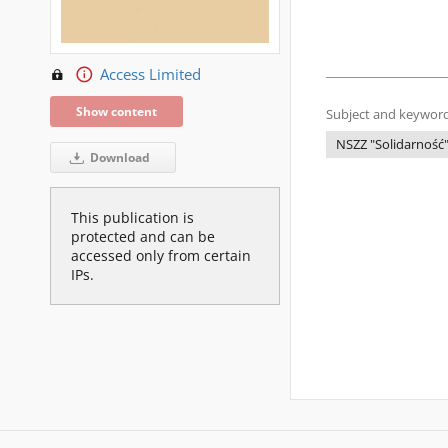
Access Limited
Show content
Subject and keyword
NSZZ "Solidarność
Download
This publication is
protected and can be
accessed only from certain
IPs.