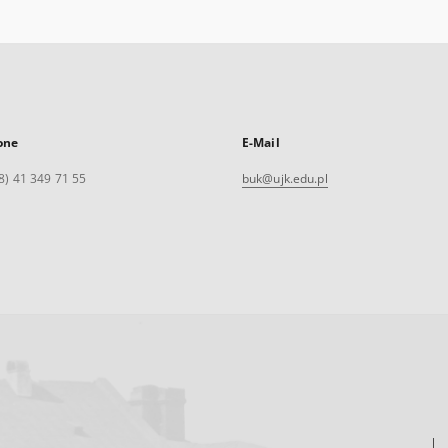
one
E-Mail
8) 41 349 71 55
buk@ujk.edu.pl