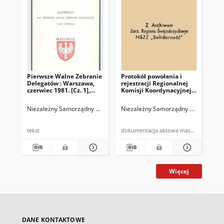
Pierwsze Walne Zebranie
Protokół powołania i
BIS
Delegatów : Warszawa,
rejestracji Regionalnej
in
czerwiec 1981. [Cz. 1],
Komisji Koordynacyjnej
Sol
Porządek obrad,
NSZZ "Solidarność"
regulamin obrad,
Spółdzielczości Pracy
Niezależny Samorządny Związek Zawodowy "Solidarność". Region Mazo
Niezależny Samorządny Związek Zawo
Nie
regulamin wyboru władz,
[Regionu
uchwała nr 1, skład
Świętokrzyskiego]
zarządu MKZ
tekst
dokumentacja aktowa maszynopis
cza
Więcej
DANE KONTAKTOWE