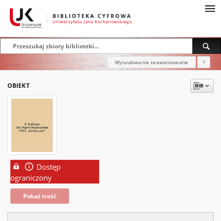
Wyszukiwanie zaawansowane
?
OBIEKT
Dostęp
ograniczony
Pokaż treść