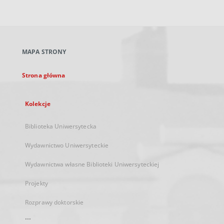
zewnętrzny,
otworzy
się
w
nowej
MAPA STRONY
karcie
Strona główna
Kolekcje
Biblioteka Uniwersytecka
Wydawnictwo Uniwersyteckie
Wydawnictwa własne Biblioteki Uniwersyteckiej
Projekty
Rozprawy doktorskie
...