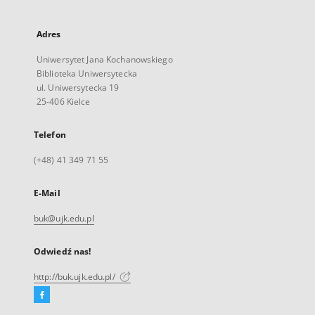
Adres
Uniwersytet Jana Kochanowskiego
Biblioteka Uniwersytecka
ul. Uniwersytecka 19
25-406 Kielce
Telefon
(+48) 41 349 71 55
E-Mail
buk@ujk.edu.pl
Odwiedź nas!
http://buk.ujk.edu.pl/
Facebook
Link