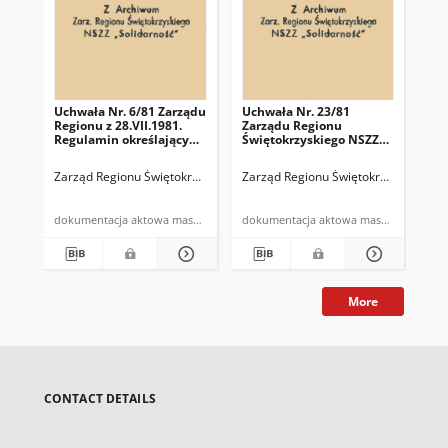
Uchwała Nr. 6/81 Zarządu
Uchwała Nr. 23/81
Uch
Regionu z 28.VII.1981.
Zarządu Regionu
16.
Regulamin określający
Świętokrzyskiego NSZZ
sposób rozliczeń
"Solidarność"
finansowych Delegatur z
Zarząd Regionu Świętokrzyskiego NSZZ "Solidarność"
Zarząd Regionu Świętokrzyskiego NS
Arczyński, Wojc
Pre
Zarządem Regionu
dokumentacja aktowa maszynopis
dokumentacja aktowa maszynopis
More
CONTACT DETAILS