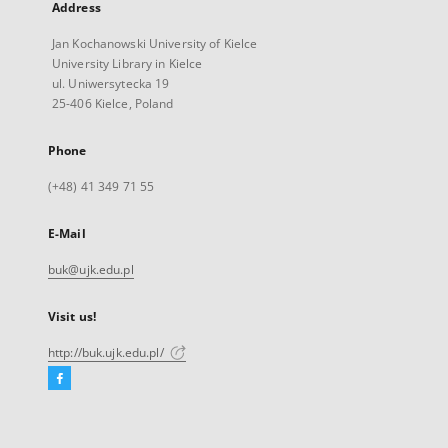
Address
Jan Kochanowski University of Kielce
University Library in Kielce
ul. Uniwersytecka 19
25-406 Kielce, Poland
Phone
(+48) 41 349 71 55
E-Mail
buk@ujk.edu.pl
Visit us!
http://buk.ujk.edu.pl/
Facebook
External
link,
will