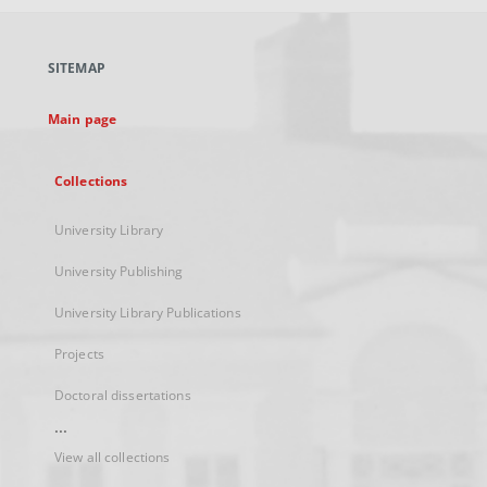
open
in
a
SITEMAP
new
tab
Main page
Collections
University Library
University Publishing
University Library Publications
Projects
Doctoral dissertations
...
View all collections